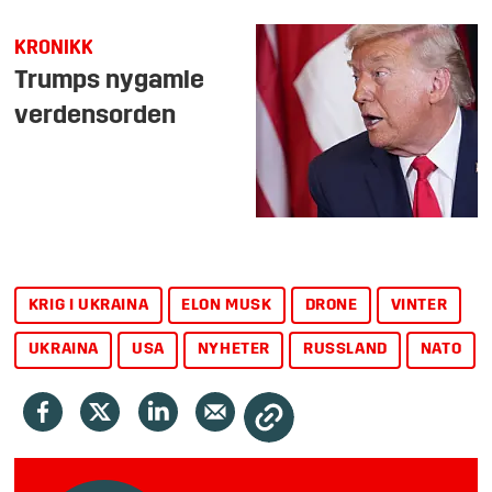
KRONIKK
Trumps nygamle
verdensorden
KRIG I UKRAINA
ELON MUSK
DRONE
VINTER
UKRAINA
USA
NYHETER
RUSSLAND
NATO