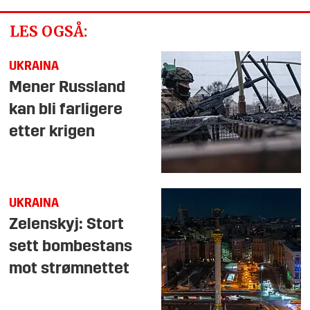
LES OGSÅ:
UKRAINA
Mener Russland
kan bli farligere
etter krigen
UKRAINA
Zelenskyj: Stort
sett bombestans
mot strømnettet