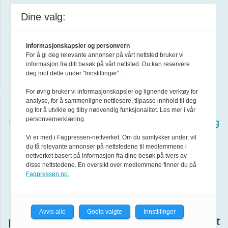
Linkedin
Dine valg:
YouTube
Informasjonskapsler og personvern
For å gi deg relevante annonser på vårt nettsted bruker vi
informasjon fra ditt besøk på vårt nettsted. Du kan reservere
Abonner på nyhetsbrev
deg mot dette under "Innstillinger".
For øvrig bruker vi informasjonskapsler og lignende verktøy for
analyse, for å sammenligne nettlesere, tilpasse innhold til deg
Redaksjonen har en fri og uavhengig stilling i
og for å utvikle og tilby nødvendig funksjonalitet. Les mer i vår
personvernerklæring.
henhold til
Lov om redaksjonell uavhengighet og
Vi er med i Fagpressen-nettverket. Om du samtykker under, vil
ansvar i redaktørstyrte medier
og
du få relevante annonser på nettstedene til medlemmene i
Redaktørplakaten
.
nettverket basert på informasjon fra dine besøk på tvers av
disse nettstedene. En oversikt over medlemmene finner du på
Fagpressen.no.
Vær
Forsvarets forum arbeider etter
Varsom-plakatens
regler for god
Avvis alle
Godta valgte
Innstillinger
presseskikk. Den som mener seg rammet