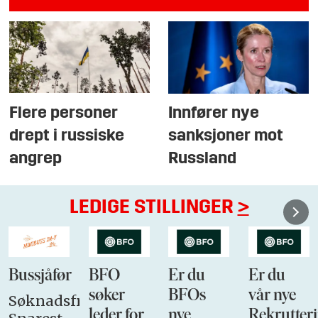
Flere personer
Innfører nye
drept i russiske
sanksjoner mot
angrep
Russland
LEDIGE STILLINGER
>
Bussjåfør
BFO
Er du
Er du
søker
BFOs
vår nye
Søknadsfrist:
leder for
nye
Rekrutteri