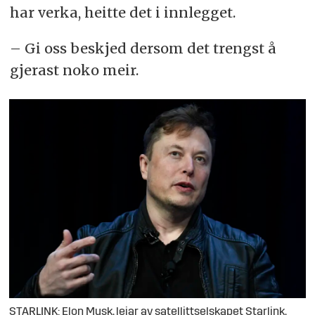
har verka, heitte det i innlegget.
– Gi oss beskjed dersom det trengst å
gjerast noko meir.
STARLINK: Elon Musk, leiar av satellittselskapet Starlink,