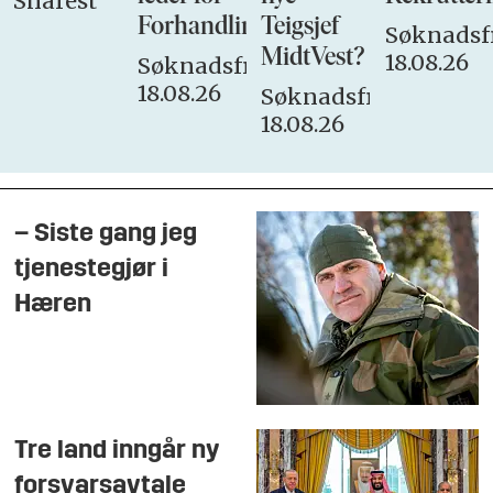
Snarest
Forhandlingsutvalget
Teigsjef
Søknadsfr
MidtVest?
18.08.26
Søknadsfrist:
18.08.26
Søknadsfrist:
18.08.26
– Siste gang jeg
tjenestegjør i
Hæren
Tre land inngår ny
forsvarsavtale