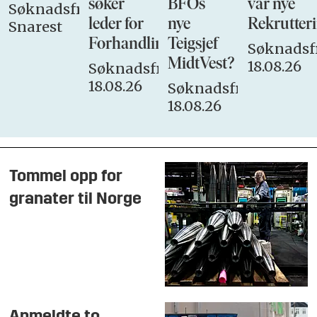
søker
BFOs
vår nye
Søknadsfrist:
leder for
nye
Rekrutteri
Snarest
Forhandlingsutvalget
Teigsjef
Søknadsfr
MidtVest?
18.08.26
Søknadsfrist:
18.08.26
Søknadsfrist:
18.08.26
Tommel opp for
granater til Norge
Anmeldte to