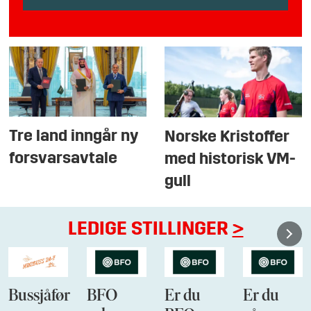
Tre land inngår ny
Norske Kristoffer
forsvarsavtale
med historisk VM-
gull
LEDIGE STILLINGER
>
Bussjåfør
BFO
Er du
Er du