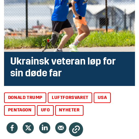
Ukrainsk veteran løp for
sin døde far
DONALD TRUMP
LUFTFORSVARET
USA
PENTAGON
UFO
NYHETER