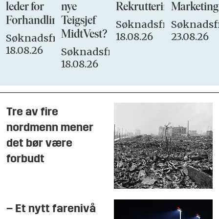
leder for
nye
Rekrutteringsansvarli
Marketing
Forhandlingsutvalget
Teigsjef
Søknadsfrist:
Søknadsfr
MidtVest?
18.08.26
23.08.26
Søknadsfrist:
18.08.26
Søknadsfrist:
18.08.26
Tre av fire
nordmenn mener
det bør være
forbudt
– Et nytt farenivå