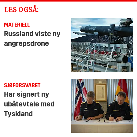
LES OGSÅ:
MATERIELL
Russland viste ny
angrepsdrone
SJØFORSVARET
Har signert ny
ubåtavtale med
Tyskland