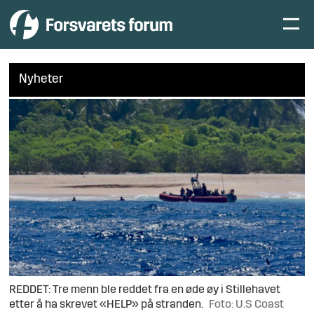
Nyheter
REDDET: Tre menn ble reddet fra en øde øy i Stillehavet
etter å ha skrevet «HELP» på stranden.
Foto: U.S Coast