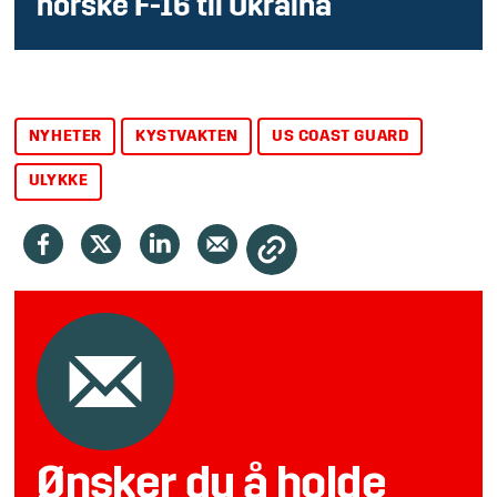
norske F-16 til Ukraina
NYHETER
KYSTVAKTEN
US COAST GUARD
ULYKKE
Ønsker du å holde