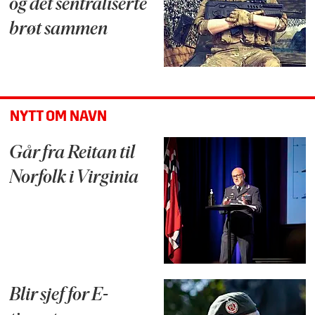
og det sentraliserte
brøt sammen
NYTT OM NAVN
Går fra Reitan til
Norfolk i Virginia
Blir sjef for E-