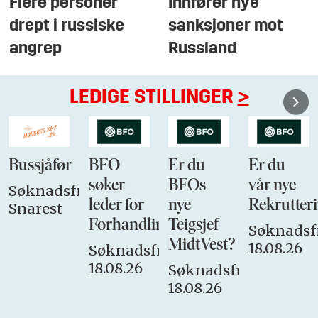
Flere personer
Innfører nye
drept i russiske
sanksjoner mot
angrep
Russland
LEDIGE STILLINGER
>
Bussjåfør
BFO
Er du
Er du
søker
BFOs
vår nye
Søknadsfrist:
leder for
nye
Rekrutteri
Snarest
Forhandlingsutvalget
Teigsjef
Søknadsfr
MidtVest?
18.08.26
Søknadsfrist:
18.08.26
Søknadsfrist:
18.08.26