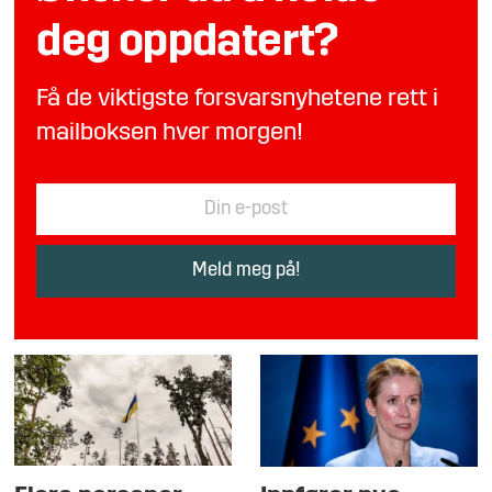
deg oppdatert?
Få de viktigste forsvarsnyhetene rett i
mailboksen hver morgen!