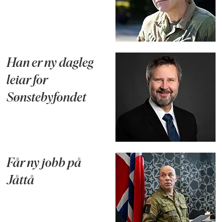
Han er ny dagleg
leiar for
Sønstebyfondet
Får ny jobb på
Jåttå