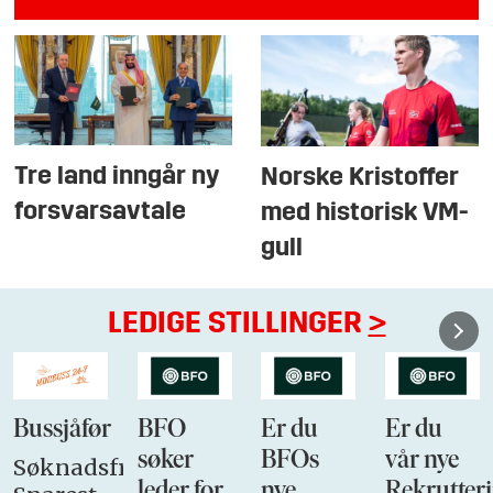
Tre land inngår ny
Norske Kristoffer
forsvarsavtale
med historisk VM-
gull
LEDIGE STILLINGER
>
Bussjåfør
BFO
Er du
Er du
søker
BFOs
vår nye
Søknadsfrist:
leder for
nye
Rekrutteri