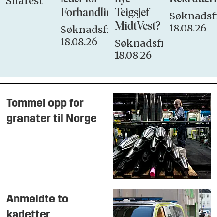
Snarest
Forhandlingsutvalget
Teigsjef
Søknadsfr
MidtVest?
18.08.26
Søknadsfrist:
18.08.26
Søknadsfrist:
18.08.26
Tommel opp for
granater til Norge
Anmeldte to
kadetter