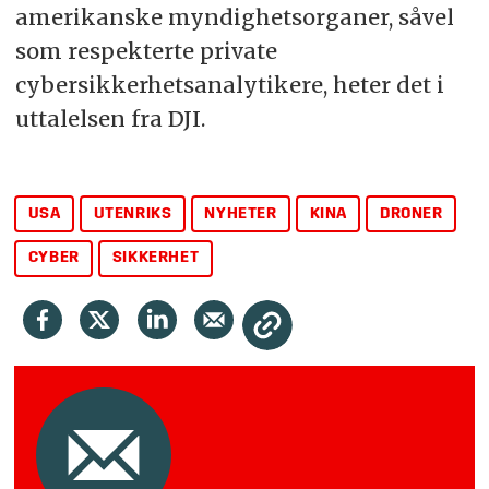
amerikanske myndighetsorganer, såvel
som respekterte private
cybersikkerhetsanalytikere, heter det i
uttalelsen fra DJI.
USA
UTENRIKS
NYHETER
KINA
DRONER
CYBER
SIKKERHET