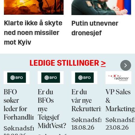
Klarte ikke å skyte
Putin utnevner
ned noen missiler
dronesjef
mot Kyiv
LEDIGE STILLINGER
>
BFO
Er du
Er du
VP Sales
søker
BFOs
vår nye
&
leder for
nye
Rekrutteringsansvarli
Marketing
Forhandlingsutvalget
Teigsjef
Søknadsfrist:
Søknadsfr
MidtVest?
18.08.26
23.08.26
Søknadsfrist: