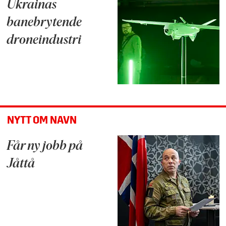
Ukrainas
banebrytende
droneindustri
NYTT OM NAVN
Får ny jobb på
Jåttå