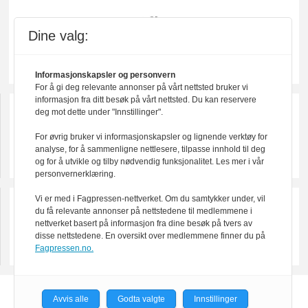
Dine valg:
Informasjonskapsler og personvern
For å gi deg relevante annonser på vårt nettsted bruker vi
informasjon fra ditt besøk på vårt nettsted. Du kan reservere
deg mot dette under "Innstillinger".
For øvrig bruker vi informasjonskapsler og lignende verktøy for
analyse, for å sammenligne nettlesere, tilpasse innhold til deg
og for å utvikle og tilby nødvendig funksjonalitet. Les mer i vår
personvernerklæring.
Vi er med i Fagpressen-nettverket. Om du samtykker under, vil
du få relevante annonser på nettstedene til medlemmene i
nettverket basert på informasjon fra dine besøk på tvers av
disse nettstedene. En oversikt over medlemmene finner du på
Fagpressen.no.
Powered by Labrador CMS
Avvis alle
Godta valgte
Innstillinger