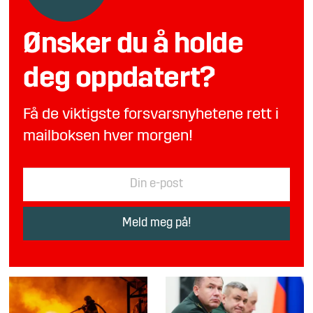
Ønsker du å holde
deg oppdatert?
Få de viktigste forsvarsnyhetene rett i
mailboksen hver morgen!