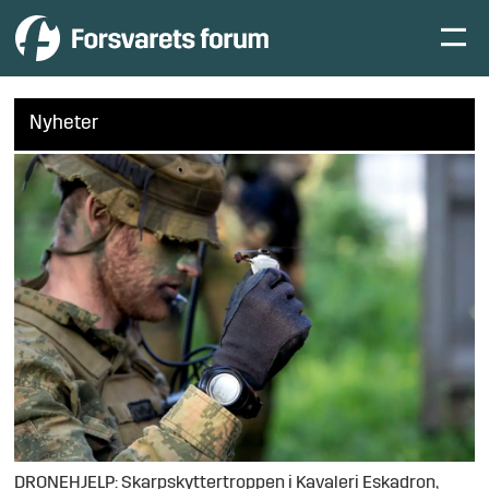
Nyheter
DRONEHJELP: Skarpskyttertroppen i Kavaleri Eskadron,