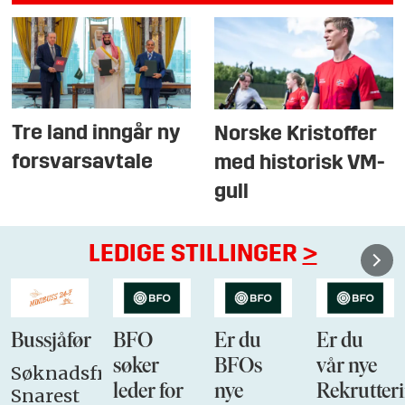
Tre land inngår ny
Norske Kristoffer
forsvarsavtale
med historisk VM-
gull
LEDIGE STILLINGER
>
Bussjåfør
BFO
Er du
Er du
søker
BFOs
vår nye
Søknadsfrist:
leder for
nye
Rekrutteri
Snarest