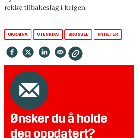
rekke tilbakeslag i krigen.
UKRAINA
UTENRIKS
BRUSSEL
NYHETER
Ønsker du å holde
deg oppdatert?