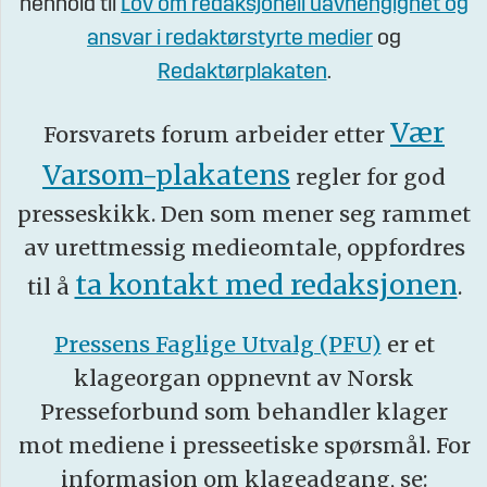
henhold til
Lov om redaksjonell uavhengighet og
ansvar i redaktørstyrte medier
og
Redaktørplakaten
.
Vær
Forsvarets forum arbeider etter
Varsom-plakatens
regler for god
presseskikk. Den som mener seg rammet
av urettmessig medieomtale, oppfordres
ta kontakt med redaksjonen
til å
.
Pressens Faglige Utvalg (PFU)
er et
klageorgan oppnevnt av Norsk
Presseforbund som behandler klager
mot mediene i presseetiske spørsmål. For
informasjon om klageadgang, se: