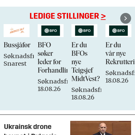
LEDIGE STILLINGER
>
Bussjåfør
BFO
Er du
Er du
søker
BFOs
vår nye
Søknadsfrist:
leder for
nye
Rekrutteri
Snarest
Forhandlingsutvalget
Teigsjef
Søknadsfr
MidtVest?
18.08.26
Søknadsfrist:
18.08.26
Søknadsfrist:
18.08.26
Ukrainsk drone