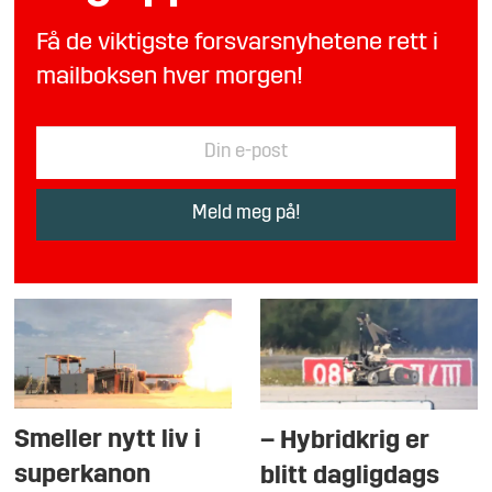
Få de viktigste forsvarsnyhetene rett i
mailboksen hver morgen!
Smeller nytt liv i
– Hybridkrig er
superkanon
blitt dagligdags