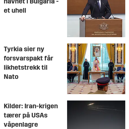
havnet i Bulgaria -
et uhell
Tyrkia sier ny
forsvarspakt får
likhetstrekk til
Nato
Kilder: Iran-krigen
tærer på USAs
våpenlagre