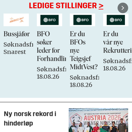
LEDIGE STILLINGER
>
BFO
Er du
Er du
VP Sales
søker
BFOs
vår nye
&
ist:
leder for
nye
Rekrutteringsansvarli
Marketing
Forhandlingsutvalget
Teigsjef
Søknadsfrist:
Søknadsfr
MidtVest?
18.08.26
23.08.26
Søknadsfrist:
18.08.26
Søknadsfrist:
18.08.26
Ny norsk rekord i
hinderløp