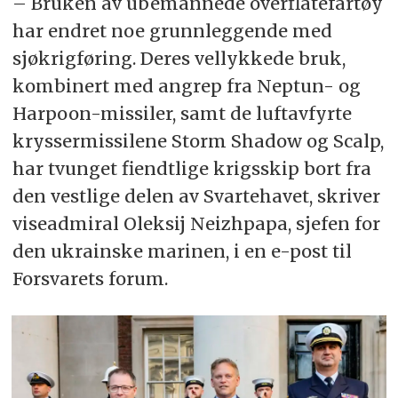
– Bruken av ubemannede overflatefartøy
har endret noe grunnleggende med
sjøkrigføring. Deres vellykkede bruk,
kombinert med angrep fra Neptun- og
Harpoon-missiler, samt de luftavfyrte
kryssermissilene Storm Shadow og Scalp,
har tvunget fiendtlige krigsskip bort fra
den vestlige delen av Svartehavet, skriver
viseadmiral Oleksij Neizhpapa, sjefen for
den ukrainske marinen, i en e-post til
Forsvarets forum.