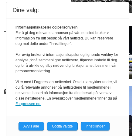
Dine valg:
Informasjonskapsler og personvern
– Et nytt farenivå
For å gi deg relevante annonser på vårt nettsted bruker vi
informasjon fra ditt besøk på vårt nettsted. Du kan reservere
deg mot dette under "Innstillinger".
For øvrig bruker vi informasjonskapsler og lignende verktøy for
analyse, for å sammenligne nettlesere, tilpasse innhold til deg
og for å utvikle og tilby nødvendig funksjonalitet. Les mer i vår
personvernerklæring.
Vi er med i Fagpressen-nettverket. Om du samtykker under, vil
du få relevante annonser på nettstedene til medlemmene i
Ønsker å forlenge
nettverket basert på informasjon fra dine besøk på tvers av
disse nettstedene. En oversikt over medlemmene finner du på
Fagpressen.no.
Avvis alle
Godta valgte
Innstillinger