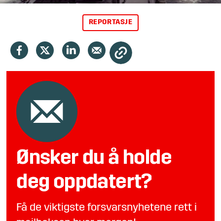
REPORTASJE
Ønsker du å holde
deg oppdatert?
Få de viktigste forsvarsnyhetene rett i