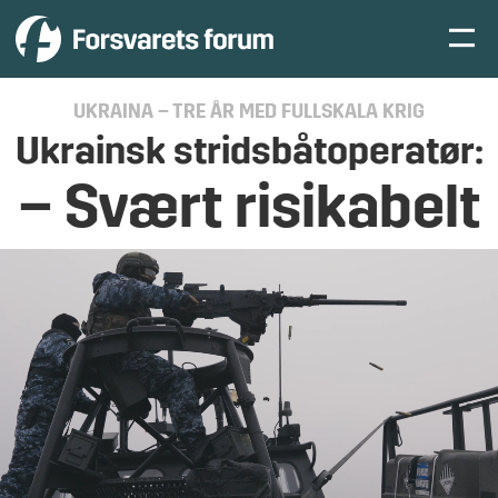
UKRAINA – TRE ÅR MED FULLSKALA KRIG
Ukrainsk stridsbåtoperatør:
– Svært risikabelt