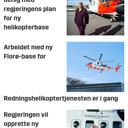
uenig med
regjeringens plan
for ny
helikopterbase
Arbeidet med ny
Florø-base for
Redningshelikoptertjenesten er i gang
Regjeringen vil
opprette ny