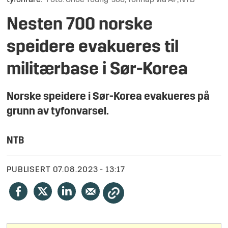
tyfonfare.
Foto: Choe Young-soo, Yonhap via AP, NTB
Nesten 700 norske
speidere evakueres til
militærbase i Sør-Korea
Norske speidere i Sør-Korea evakueres på
grunn av tyfonvarsel.
NTB
PUBLISERT
07.08.2023 - 13:17