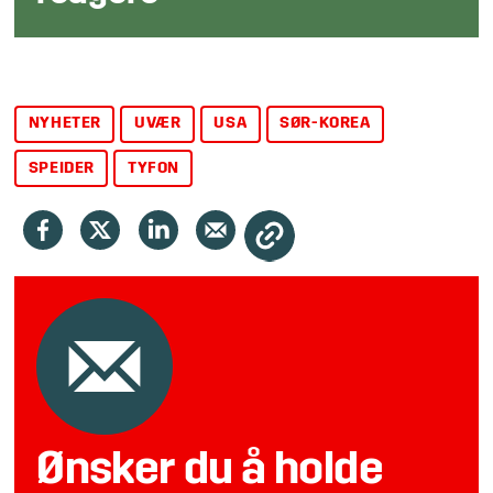
NYHETER
UVÆR
USA
SØR-KOREA
SPEIDER
TYFON
Ønsker du å holde