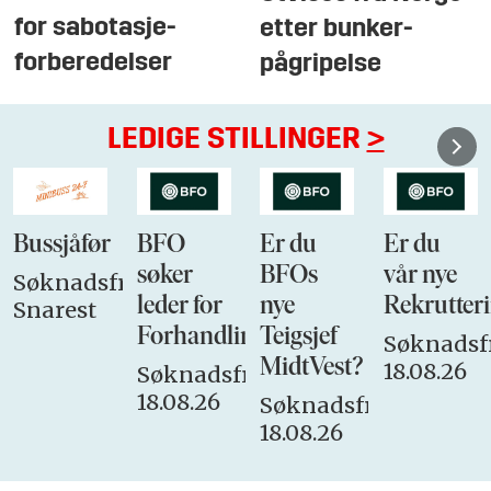
for sabotasje-
etter bunker-
forberedelser
pågripelse
LEDIGE STILLINGER
>
Bussjåfør
BFO
Er du
Er du
søker
BFOs
vår nye
Søknadsfrist:
leder for
nye
Rekrutteri
Snarest
Forhandlingsutvalget
Teigsjef
Søknadsfr
MidtVest?
18.08.26
Søknadsfrist:
18.08.26
Søknadsfrist:
18.08.26