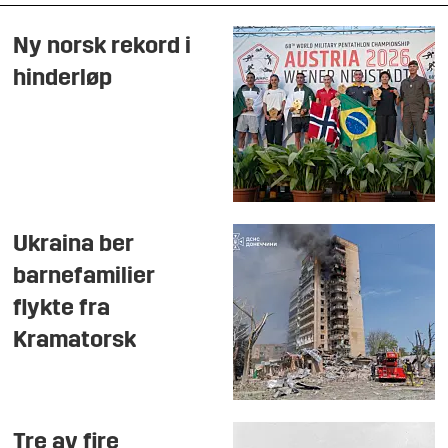
Ny norsk rekord i
hinderløp
Ukraina ber
barnefamilier
flykte fra
Kramatorsk
Tre av fire