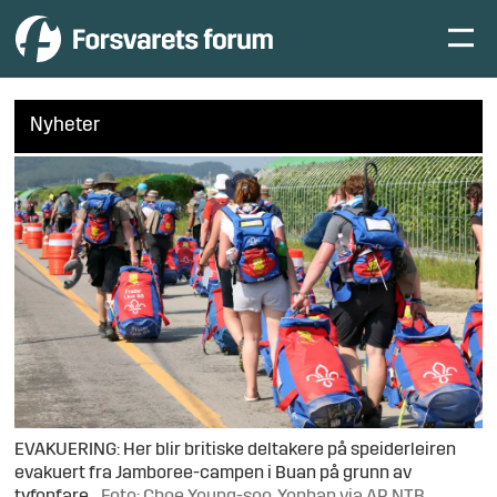
Nyheter
EVAKUERING: Her blir britiske deltakere på speiderleiren
evakuert fra Jamboree-campen i Buan på grunn av