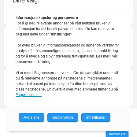
Dine valg:
Informasjonskapsler og personvern
For å gi deg relevante annonser på vårt nettsted bruker vi
informasjon fra ditt besøk på vårt nettsted. Du kan reservere
deg mot dette under "Innstillinger".
For øvrig bruker vi informasjonskapsler og lignende verktøy for
analyse, for å sammenligne nettlesere, tilpasse innhold til deg
og for å utvikle og tilby nødvendig funksjonalitet. Les mer i vår
personvernerklæring.
Vi er med i Fagpressen-nettverket. Om du samtykker under, vil
du få relevante annonser på nettstedene til medlemmene i
nettverket basert på informasjon fra dine besøk på tvers av
disse nettstedene. En oversikt over medlemmene finner du på
Fagpressen.no.
Avvis alle
Godta valgte
Innstillinger
Powered by Labrador CMS
Innstillinger