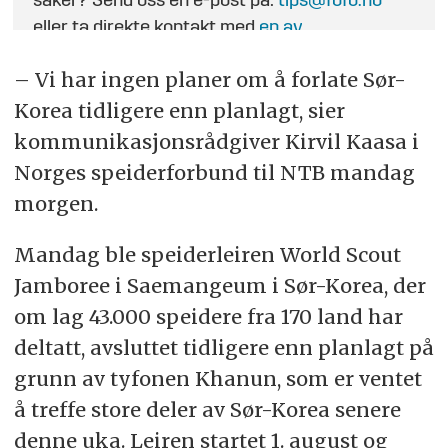
saker? Send oss en e-post på:
tips@fofo.no
eller ta direkte kontakt med
en av
journalistene
.
– Vi har ingen planer om å forlate Sør-
Korea tidligere enn planlagt, sier
kommunikasjonsrådgiver Kirvil Kaasa i
Norges speiderforbund til NTB mandag
morgen.
Mandag ble speiderleiren World Scout
Jamboree i Saemangeum i Sør-Korea, der
om lag 43.000 speidere fra 170 land har
deltatt, avsluttet tidligere enn planlagt på
grunn av tyfonen Khanun, som er ventet
å treffe store deler av Sør-Korea senere
denne uka. Leiren startet 1. august og