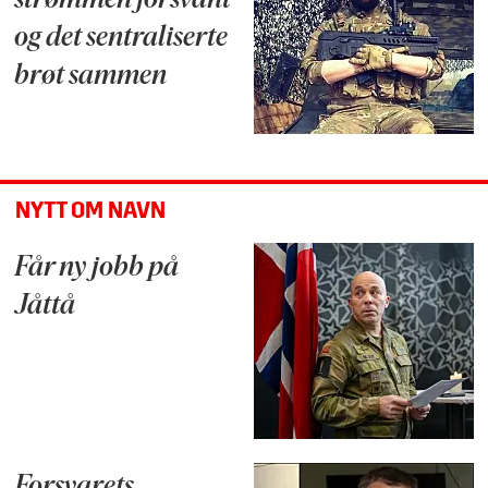
strømmen forsvant
og det sentraliserte
brøt sammen
NYTT OM NAVN
Får ny jobb på
Jåttå
Forsvarets