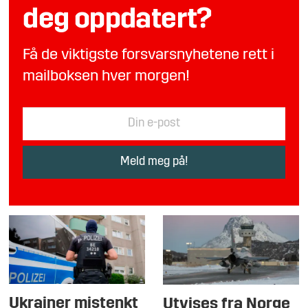
deg oppdatert?
Få de viktigste forsvarsnyhetene rett i
mailboksen hver morgen!
Ukrainer mistenkt
Utvises fra Norge