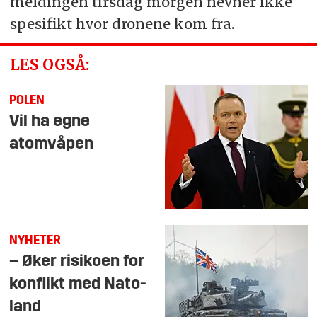
meldingen tirsdag morgen nevner ikke
spesifikt hvor dronene kom fra.
LES OGSÅ:
POLEN
Vil ha egne
atomvåpen
NYHETER
– Øker risikoen for
konflikt med Nato-
land