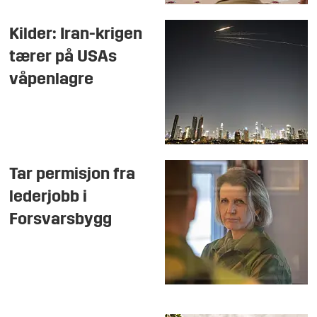
Kilder: Iran-krigen
tærer på USAs
våpenlagre
Tar permisjon fra
lederjobb i
Forsvarsbygg