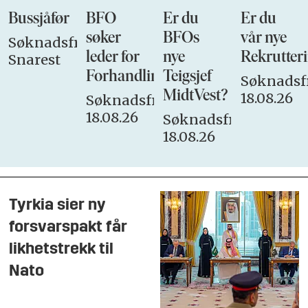
Bussjåfør
BFO
Er du
Er du
søker
BFOs
vår nye
Søknadsfrist:
leder for
nye
Rekrutteri
Snarest
Forhandlingsutvalget
Teigsjef
Søknadsfr
MidtVest?
18.08.26
Søknadsfrist:
18.08.26
Søknadsfrist:
18.08.26
Tyrkia sier ny
forsvarspakt får
likhetstrekk til
Nato