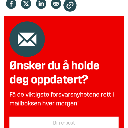
Ønsker du å holde
deg oppdatert?
Få de viktigste forsvarsnyhetene rett i
mailboksen hver morgen!