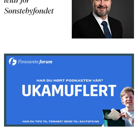
leiar for
Sønstebyfondet