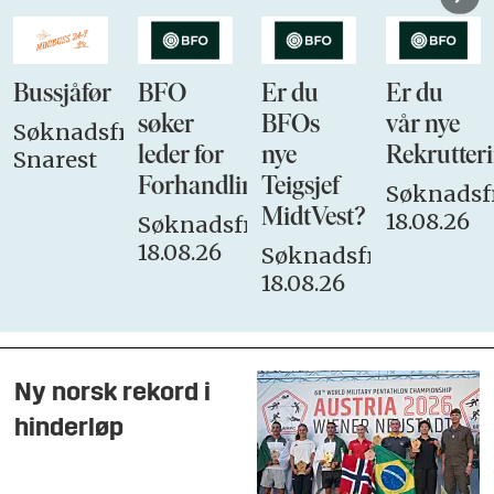
Bussjåfør
BFO
Er du
Er du
søker
BFOs
vår nye
Søknadsfrist:
leder for
nye
Rekrutteri
Snarest
Forhandlingsutvalget
Teigsjef
Søknadsfr
MidtVest?
18.08.26
Søknadsfrist:
18.08.26
Søknadsfrist:
18.08.26
Ny norsk rekord i
hinderløp