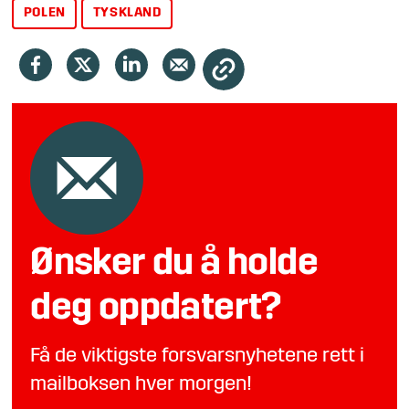
POLEN
TYSKLAND
Ønsker du å holde
deg oppdatert?
Få de viktigste forsvarsnyhetene rett i
mailboksen hver morgen!