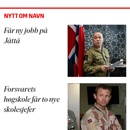
NYTT OM NAVN
Får ny jobb på
Jåttå
Forsvarets
høgskole får to nye
skolesjefer