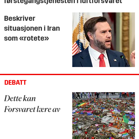
førstegangstjenesten i luftforsvaret
Beskriver
situasjonen i Iran
som «rotete»
DEBATT
Dette kan
Forsvaret lære av