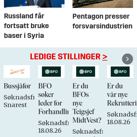
Russland får
Pentagon presser
fortsatt bruke
forsvarsindustrien
baser i Syria
LEDIGE STILLINGER
>
Bussjåfør
BFO
Er du
Er du
søker
BFOs
vår nye
Søknadsfrist:
leder for
nye
Rekrutteri
Snarest
Forhandlingsutvalget
Teigsjef
Søknadsfr
MidtVest?
18.08.26
Søknadsfrist:
18.08.26
Søknadsfrist: