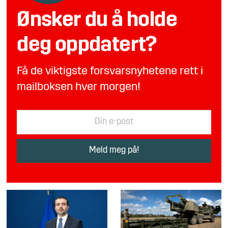
Ønsker du å holde
deg oppdatert?
Få de viktigste forsvarsnyhetene rett i
mailboksen hver morgen!