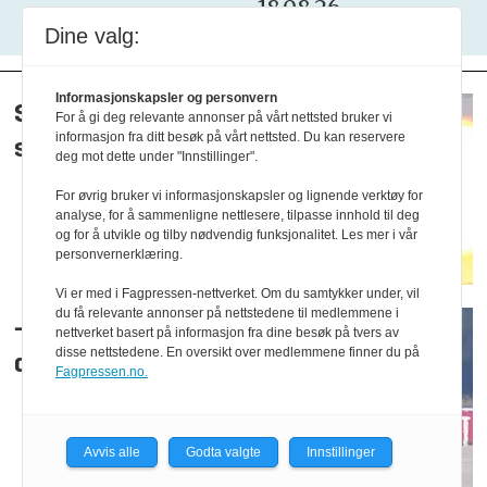
18.08.26
Dine valg:
Informasjonskapsler og personvern
Smeller nytt liv i
For å gi deg relevante annonser på vårt nettsted bruker vi
informasjon fra ditt besøk på vårt nettsted. Du kan reservere
superkanon
deg mot dette under "Innstillinger".
For øvrig bruker vi informasjonskapsler og lignende verktøy for
analyse, for å sammenligne nettlesere, tilpasse innhold til deg
og for å utvikle og tilby nødvendig funksjonalitet. Les mer i vår
personvernerklæring.
Vi er med i Fagpressen-nettverket. Om du samtykker under, vil
du få relevante annonser på nettstedene til medlemmene i
– Hybridkrig er blitt
nettverket basert på informasjon fra dine besøk på tvers av
disse nettstedene. En oversikt over medlemmene finner du på
dagligdags
Fagpressen.no.
Avvis alle
Godta valgte
Innstillinger