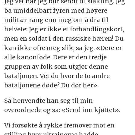
Jeg vet når jeg blir sendt til slakting. Jeg
ba umiddelbart fyren med høyere
militær rang enn meg om å dra til
helvete: Jeg er ikke et forhandlingskort,
men en soldat i den russiske hæren! Du
kan ikke ofre meg slik, sa jeg. «Dere er
alle kanonføde. Dere er den tredje
gruppen av folk som utgjør denne
bataljonen. Vet du hvor de to andre
bataljonene døde? Du dør her».
Så henvendte han seg til min
overordnede og sa: «Send inn kjøttet».
Vi forsøkte å rykke fremover mot en
stilling hvor ukrainerne hadde