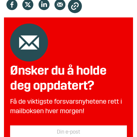
Ønsker du å holde
deg oppdatert?
Få de viktigste forsvarsnyhetene rett i
mailboksen hver morgen!