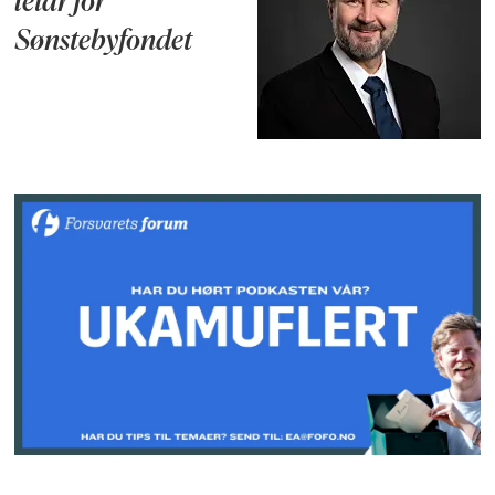
leiar for
Sønstebyfondet