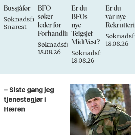
Bussjåfør
BFO
Er du
Er du
søker
BFOs
vår nye
Søknadsfrist:
leder for
nye
Rekrutteri
Snarest
Forhandlingsutvalget
Teigsjef
Søknadsfr
MidtVest?
18.08.26
Søknadsfrist:
18.08.26
Søknadsfrist:
18.08.26
– Siste gang jeg
tjenestegjør i
Hæren