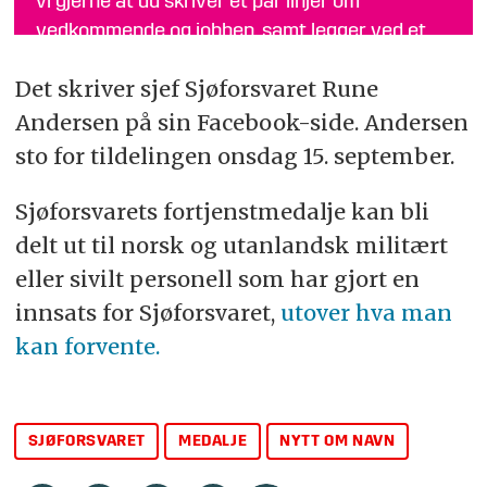
vi gjerne at du skriver et par linjer om
vedkommende og jobben, samt legger ved et
bilde i breddeformat, og sender til
tips@fofo.no
.
Det skriver sjef Sjøforsvaret Rune
Merk gjerne emnefeltet med «Nytt om navn»
Andersen på sin Facebook-side. Andersen
sto for tildelingen onsdag 15. september.
Sjøforsvarets fortjenstmedalje kan bli
delt ut til norsk og utanlandsk militært
eller sivilt personell som har gjort en
innsats for Sjøforsvaret,
utover hva man
kan forvente.
SJØFORSVARET
MEDALJE
NYTT OM NAVN