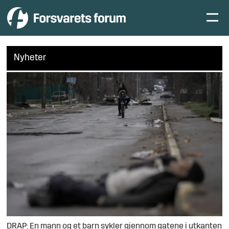
Nyheter
DRAP: En mann og et barn sykler gjennom gatene i utkanten