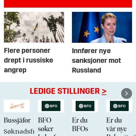
Flere personer
Innfører nye
drept i russiske
sanksjoner mot
angrep
Russland
LEDIGE STILLINGER
>
Bussjåfør
BFO
Er du
Er du
søker
BFOs
vår nye
Søknadsfrist: