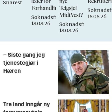
leder for
nye
Rekrutteri
Snarest
Forhandlingsutvalget
Teigsjef
Søknadsfr
MidtVest?
18.08.26
Søknadsfrist:
18.08.26
Søknadsfrist:
18.08.26
– Siste gang jeg
tjenestegjør i
Hæren
Tre land inngår ny