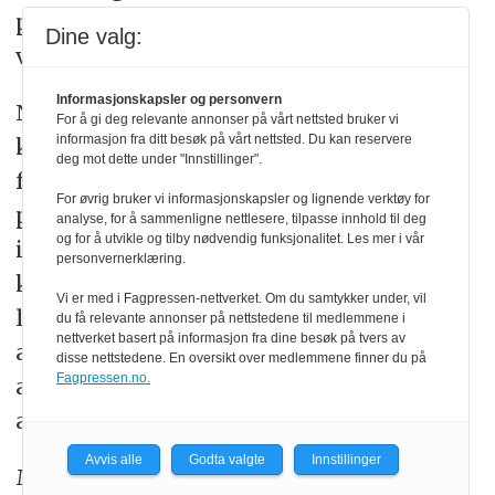
produksjon for å møte Ukrainas behov
Dine valg:
være helt avgjørende.
Informasjonskapsler og personvern
Nato-traktaten forplikter USA til å
For å gi deg relevante annonser på vårt nettsted bruker vi
informasjon fra ditt besøk på vårt nettsted. Du kan reservere
komme sine europeiske allierte til
deg mot dette under "Innstillinger".
forsvar, men den europeiske
For øvrig bruker vi informasjonskapsler og lignende verktøy for
produksjonen av forsvarsmateriell er
analyse, for å sammenligne nettlesere, tilpasse innhold til deg
og for å utvikle og tilby nødvendig funksjonalitet. Les mer i vår
ikke på høyde med et Russland på
personvernerklæring.
krigsfot. Etter hvert må amerikanske
Vi er med i Fagpressen-nettverket. Om du samtykker under, vil
ledere presse Europa til å bli mindre
du få relevante annonser på nettstedene til medlemmene i
nettverket basert på informasjon fra dine besøk på tvers av
avhengige av USA, slik at det
disse nettstedene. En oversikt over medlemmene finner du på
Fagpressen.no.
amerikanske militæret kan prioritere
avskrekking i Sør-Kina-havet.
Avvis alle
Godta valgte
Innstillinger
Men det må være en kontrollert