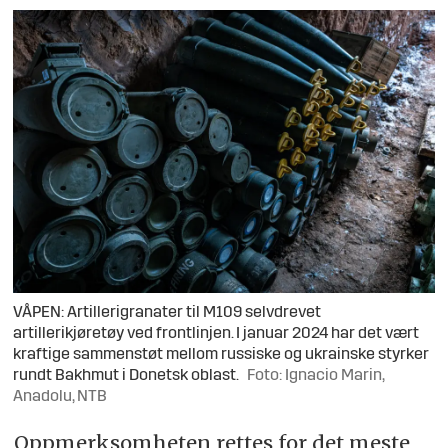
VÅPEN: Artillerigranater til M109 selvdrevet
artillerikjøretøy ved frontlinjen. I januar 2024 har det vært
kraftige sammenstøt mellom russiske og ukrainske styrker
rundt Bakhmut i Donetsk oblast.
Foto: Ignacio Marin,
Anadolu, NTB
Oppmerksomheten rettes for det meste