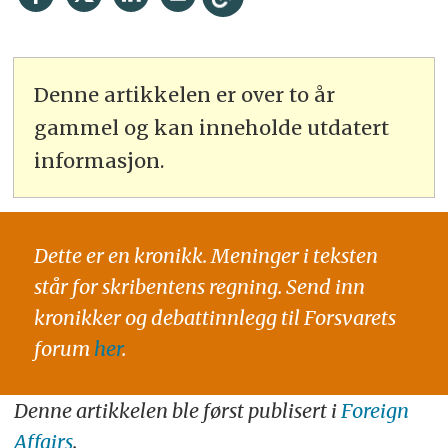
Denne artikkelen er over to år
gammel og kan inneholde utdatert
informasjon.
Dette er en kronikk. Meninger i teksten
står for skribentens regning. Send inn
kronikker og debattinnlegg til Forsvarets
forum
her
.
Denne artikkelen ble først publisert i
Foreign
Affairs
.