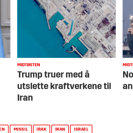
MIDTØSTEN
MIDT
Trump truer med å
No
utslette kraftverkene til
an
Iran
EN
MISSIL
IRAK
IRAN
ISRAEL