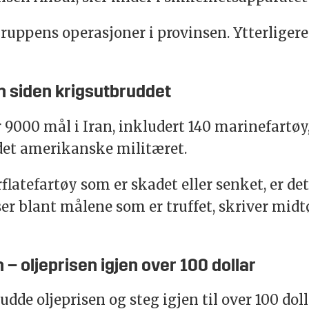
gruppens operasjoner i provinsen. Ytterligere
n siden krigsutbruddet
9000 mål i Iran, inkludert 140 marinefartøy,
 det amerikanske militæret.
erflatefartøy som er skadet eller senket, er d
ser blant målene som er truffet, skriver 
– oljeprisen igjen over 100 dollar
dde oljeprisen og steg igjen til over 100 dolla