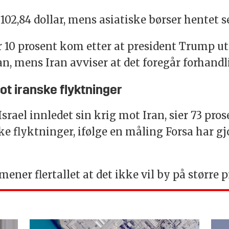
l 102,84 dollar, mens asiatiske børser hentet 
r 10 prosent kom etter at president Trump u
an, mens Iran avviser at det foregår forhand
mot iranske flyktninger
Israel innledet sin krig mot Iran, sier 73 pro
nske flyktninger, ifølge en måling Forsa har 
ener flertallet at det ikke vil by på større 