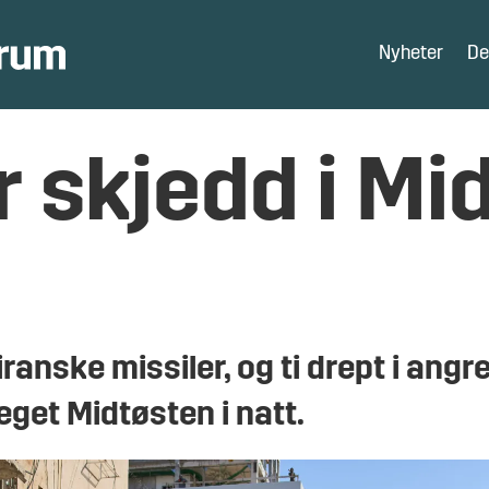
Nyheter
De
r skjedd i Mid
ranske missiler, og ti drept i angre
get Midtøsten i natt.