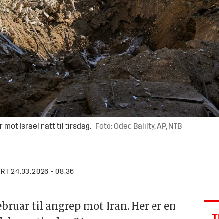
mot Israel natt til tirsdag.
Foto: Oded Balilty, AP, NTB
ERT
24.03.2026 - 08:36
ebruar til angrep mot Iran. Her er en
T