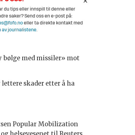
r du tips eller innspill til denne eller
dre saker? Send oss en e-post på:
ps@fofo.no
eller ta direkte kontakt med
 av journalistene
.
ny bølge med missiler» mot
lettere skader etter å ha
itsen Popular Mobilization
 og helsevesenet til Reuters.