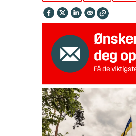
Ønsker
deg op
Få de viktigs