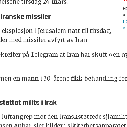
delsene tirsdag 24. mars.
Ha
an
 iranske missiler
ti
en
eksplosjon i Jerusalem natt til tirsdag,
der med missiler avfyrt av Iran.
ekrefter på Telegram at Iran har skutt «en 
men en mann i 30-årene fikk behandling for 
tøttet milits i Irak
i luftangrep mot den iranskstøttede sjiamil
nsen Anbar, sier kilder i sikkerhetsapparatet