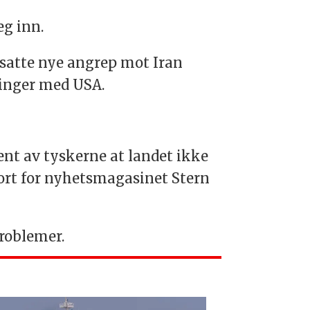
seg inn.
tsatte nye angrep mot Iran
linger med USA.
sent av tyskerne at landet ikke
gjort for nyhetsmagasinet Stern
problemer.