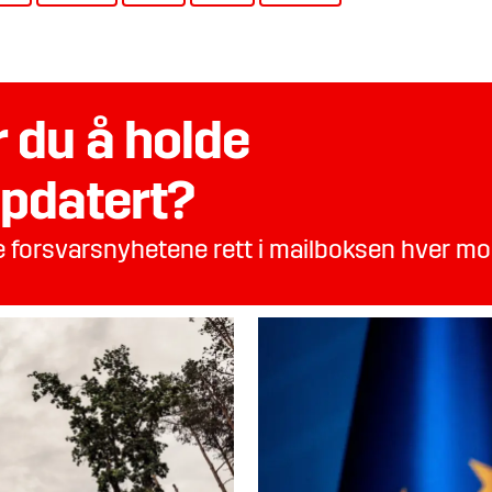
 du å holde
pdatert?
te forsvarsnyhetene rett i mailboksen hver m