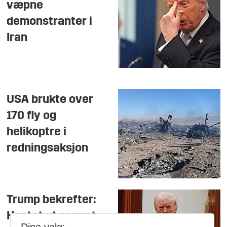
væpne
demonstranter i
Iran
USA brukte over
170 fly og
helikoptre i
redningsaksjon
Trump bekrefter:
Hentet ut savnet