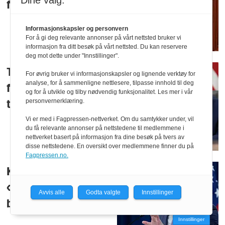
Dine valg:
flyger i Iran
Informasjonskapsler og personvern
For å gi deg relevante annonser på vårt nettsted bruker vi
informasjon fra ditt besøk på vårt nettsted. Du kan reservere
deg mot dette under "Innstillinger".
Trump sier USA
For øvrig bruker vi informasjonskapsler og lignende verktøy for
analyse, for å sammenligne nettlesere, tilpasse innhold til deg
forlater Iran innen
og for å utvikle og tilby nødvendig funksjonalitet. Les mer i vår
personvernerklæring.
tre uker
Vi er med i Fagpressen-nettverket. Om du samtykker under, vil
du få relevante annonser på nettstedene til medlemmene i
nettverket basert på informasjon fra dine besøk på tvers av
disse nettstedene. En oversikt over medlemmene finner du på
Fagpressen.no.
Klar til å
«forhandle med
Avvis alle
Godta valgte
Innstillinger
bomber»
Innstillinger