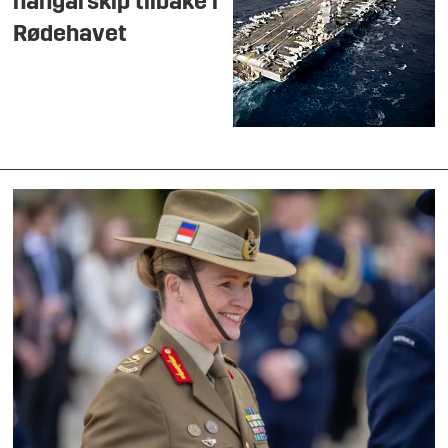
hangarskip tilbake i
Rødehavet