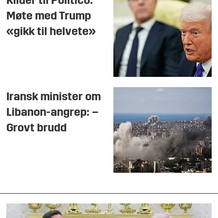
Kilder til Politico:
Møte med Trump
«gikk til helvete»
Iransk minister om
Libanon-angrep: –
Grovt brudd