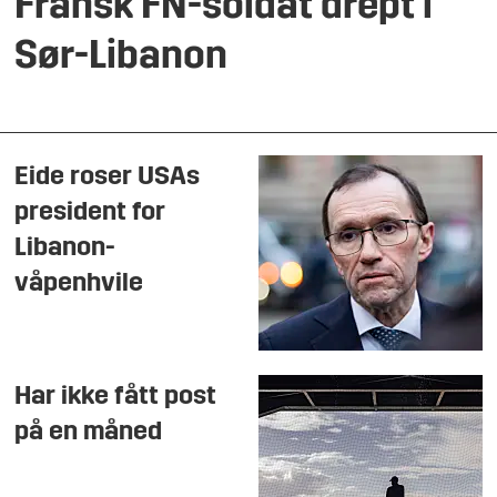
Fransk FN-soldat drept i
Sør-Libanon
Eide roser USAs
president for
Libanon-
våpenhvile
Har ikke fått post
på en måned