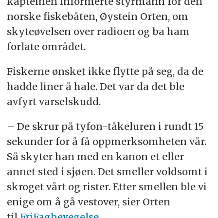
kapteinen informerte styrmann for den
norske fiskebåten, Øystein Orten, om
skyteøvelsen over radioen og ba ham
forlate området.
Fiskerne ønsket ikke flytte på seg, da de
hadde liner å hale. Det var da det ble
avfyrt varselskudd.
– De skrur på tyfon-tåkeluren i rundt 15
sekunder for å få oppmerksomheten vår.
Så skyter han med en kanon et eller
annet sted i sjøen. Det smeller voldsomt i
skroget vårt og rister. Etter smellen ble vi
enige om å gå vestover, sier Orten
til
FriFagbevegelse
.