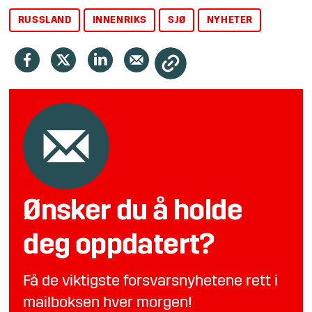
RUSSLAND
INNENRIKS
SJØ
NYHETER
Ønsker du å holde
deg oppdatert?
Få de viktigste forsvarsnyhetene rett i
mailboksen hver morgen!