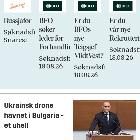
Bussjåfør
BFO
Er du
Er du
søker
BFOs
vår nye
Søknadsfrist:
leder for
nye
Rekrutteri
Snarest
Forhandlingsutvalget
Teigsjef
Søknadsfr
MidtVest?
18.08.26
Søknadsfrist:
18.08.26
Søknadsfrist:
18.08.26
Ukrainsk drone
havnet i Bulgaria -
et uhell