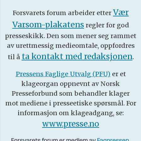
Vær
Forsvarets forum arbeider etter
Varsom-plakatens
regler for god
presseskikk. Den som mener seg rammet
av urettmessig medieomtale, oppfordres
ta kontakt med redaksjonen
til å
.
Pressens Faglige Utvalg (PFU)
er et
klageorgan oppnevnt av Norsk
Presseforbund som behandler klager
mot mediene i presseetiske spørsmål. For
informasjon om klageadgang, se:
www.presse.no
Forsvarets forum er medlem av
Fagpressen
.