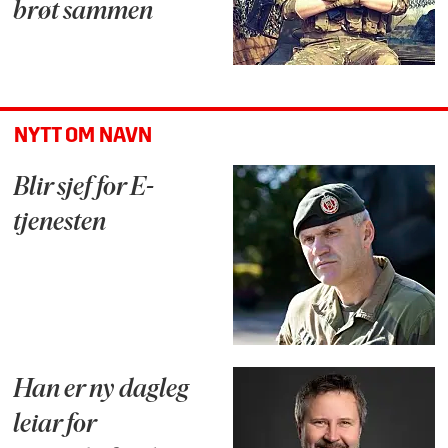
brøt sammen
NYTT OM NAVN
Blir sjef for E-
tjenesten
Han er ny dagleg
leiar for