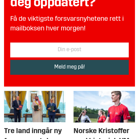
deg oppdatert?
Få de viktigste forsvarsnyhetene rett i
mailboksen hver morgen!
Tre land inngår ny
Norske Kristoffer