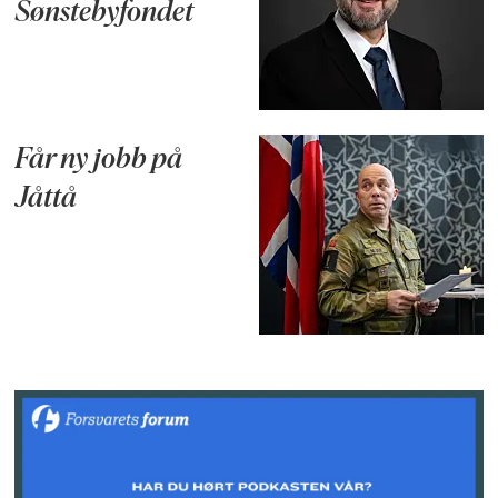
Sønstebyfondet
Får ny jobb på
Jåttå