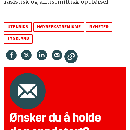
rasistisk og antisemittisk oppførsel.
UTENRIKS
HØYREEKSTREMISME
NYHETER
TYSKLAND
Ønsker du å holde