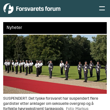
Nyheter
SUSPENDERT: Det tyske forsvaret har suspendert flere
gardister etter anklager om seksuelle overgrep og å
forfekte høyreekstremt tankegods.
Foto: Markus