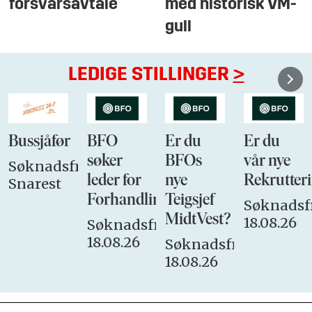
forsvarsavtale
med historisk VM-
gull
LEDIGE STILLINGER
>
Bussjåfør
BFO
Er du
Er du
søker
BFOs
vår nye
Søknadsfrist:
leder for
nye
Rekrutteri
Snarest
Forhandlingsutvalget
Teigsjef
Søknadsfr
MidtVest?
18.08.26
Søknadsfrist:
18.08.26
Søknadsfrist:
18.08.26