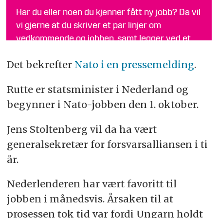
Har du eller noen du kjenner fått ny jobb? Da vil
vi gjerne at du skriver et par linjer om
vedkommende og jobben, samt legger ved et
bilde i breddeformat, og sender til
tips@fofo.no
.
Det bekrefter
Nato i en pressemelding
.
Merk gjerne emnefeltet med «Nytt om navn»
Rutte er statsminister i Nederland og
begynner i Nato-jobben den 1. oktober.
Jens Stoltenberg vil da ha vært
generalsekretær for forsvarsalliansen i ti
år.
Nederlenderen har vært favoritt til
jobben i månedsvis. Årsaken til at
prosessen tok tid var fordi Ungarn holdt