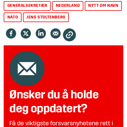
GENERALSEKRETÆR
NEDERLAND
NYTT OM NAVN
NATO
JENS STOLTENBERG
Ønsker du å holde
deg oppdatert?
Få de viktigste forsvarsnyhetene rett i