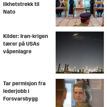
likhetstrekk til
Nato
Kilder: Iran-krigen
tærer på USAs
våpenlagre
Tar permisjon fra
lederjobb i
Forsvarsbygg