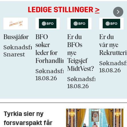
LEDIGE STILLINGER
>
Bussjåfør
BFO
Er du
Er du
søker
BFOs
vår nye
Søknadsfrist:
leder for
nye
Rekrutteri
Snarest
Forhandlingsutvalget
Teigsjef
Søknadsfr
MidtVest?
18.08.26
Søknadsfrist:
18.08.26
Søknadsfrist:
18.08.26
Tyrkia sier ny
forsvarspakt får