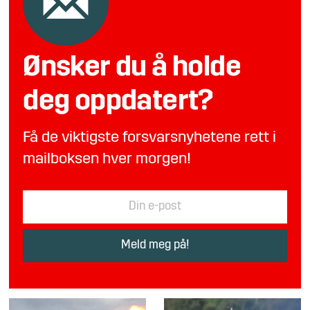
Ønsker du å holde
deg oppdatert?
Få de viktigste forsvarsnyhetene rett i
mailboksen hver morgen!