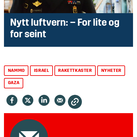
Nytt luftvern: – For lite og
for seint
NAMMO
ISRAEL
RAKETTKASTER
NYHETER
GAZA