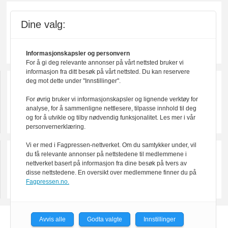
Dine valg:
Informasjonskapsler og personvern
For å gi deg relevante annonser på vårt nettsted bruker vi
informasjon fra ditt besøk på vårt nettsted. Du kan reservere
deg mot dette under "Innstillinger".
For øvrig bruker vi informasjonskapsler og lignende verktøy for
analyse, for å sammenligne nettlesere, tilpasse innhold til deg
og for å utvikle og tilby nødvendig funksjonalitet. Les mer i vår
personvernerklæring.
Vi er med i Fagpressen-nettverket. Om du samtykker under, vil
du få relevante annonser på nettstedene til medlemmene i
nettverket basert på informasjon fra dine besøk på tvers av
disse nettstedene. En oversikt over medlemmene finner du på
Fagpressen.no.
Avvis alle
Godta valgte
Innstillinger
Powered by Labrador CMS