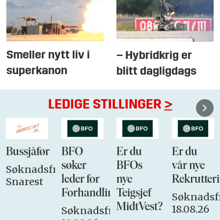
Smeller nytt liv i
– Hybridkrig er
superkanon
blitt dagligdags
LEDIGE STILLINGER
>
Bussjåfør
BFO
Er du
Er du
søker
BFOs
vår nye
Søknadsfrist:
leder for
nye
Rekrutteri
Snarest
Forhandlingsutvalget
Teigsjef
Søknadsfr
MidtVest?
18.08.26
Søknadsfrist: