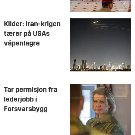
Kilder: Iran-krigen
tærer på USAs
våpenlagre
Tar permisjon fra
lederjobb i
Forsvarsbygg