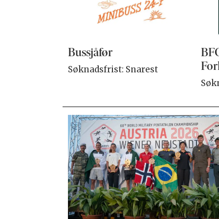
Bussjåfør
BFO
For
Søknadsfrist: Snarest
Søkn