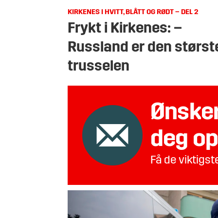
KIRKENES I HVITT, BLÅTT OG RØDT – DEL 2
Frykt i Kirkenes: –
Russland er den størst
trusselen
Ønsker
deg op
Få de viktigs