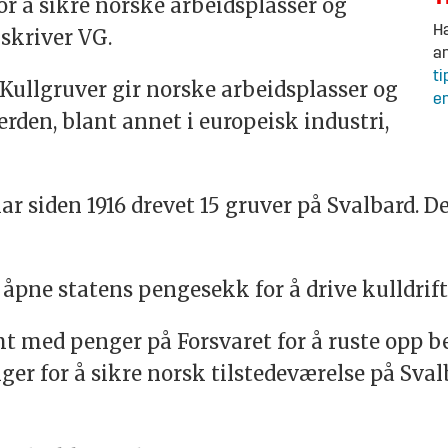
or å sikre norske arbeidsplasser og
Ha
skriver VG.
an
ti
 Kullgruver gir norske arbeidsplasser og
en
verden, blant annet i europeisk industri,
 siden 1916 drevet 15 gruver på Svalbard. Den
 å åpne statens pengesekk for å drive kulldrif
mt med penger på Forsvaret for å ruste opp
r for å sikre norsk tilstedeværelse på Svalba