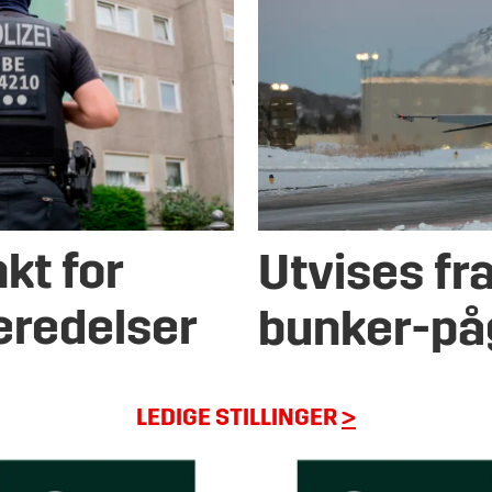
kt for
Utvises fr
eredelser
bunker-på
LEDIGE STILLINGER
>