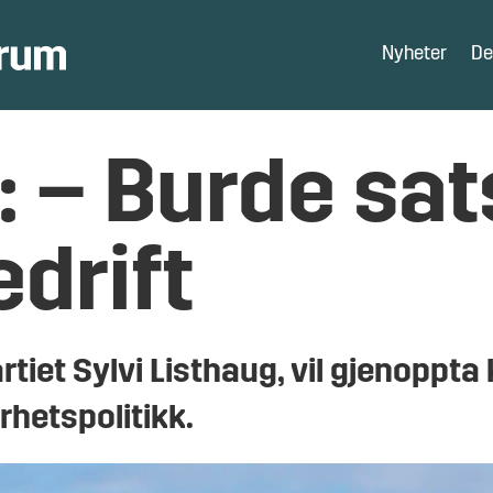
Nyheter
De
: – Burde sat
edrift
tiet Sylvi Listhaug, vil gjenoppta 
rhetspolitikk.