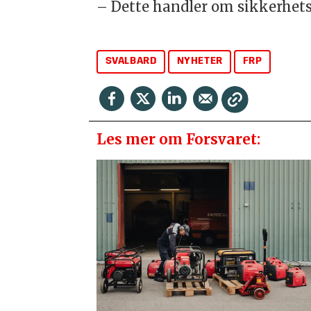
– Dette handler om sikkerhetsp
SVALBARD
NYHETER
FRP
Les mer om Forsvaret: