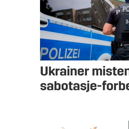
Ukrainer misten
sabotasje-forb