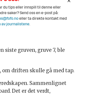
r du tips eller innspill til denne eller
dre saker? Send oss en e-post på:
ps@fofo.no
eller ta direkte kontakt med
 av journalistene
.
 siste gruven, gruve 7, ble
t, om driften skulle gå med tap.
 beredskapen. Sammenlignet
rd. Det er det verdt,