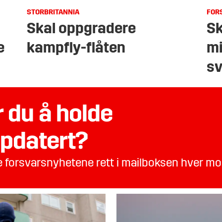
STORBRITANNIA
FOR
Skal oppgradere
Sk
e
kampfly-flåten
mi
sv
 du å holde
pdatert?
te forsvarsnyhetene rett i mailboksen hver m