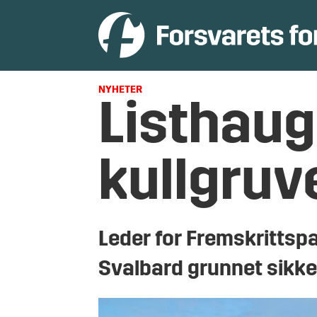
NYHETER
Listhaug
kullgruv
Leder for Fremskrittspar
Svalbard grunnet sikke