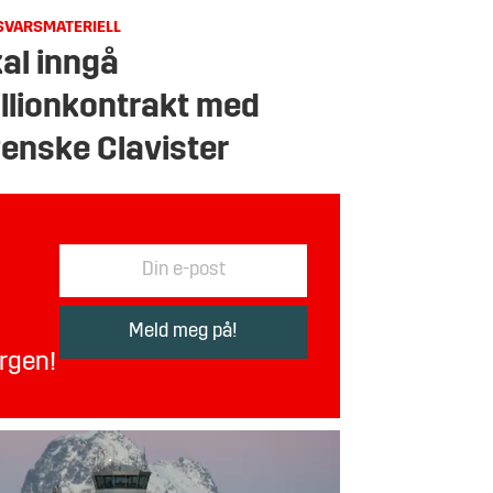
SVARSMATERIELL
al inngå
llionkontrakt med
enske Clavister
orgen!