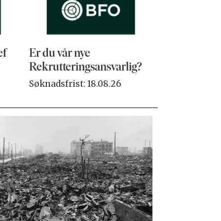
ef
Er du vår nye
VP Sales & 
Rekrutteringsansvarlig?
Søknadsfrist:
Søknadsfrist: 18.08.26