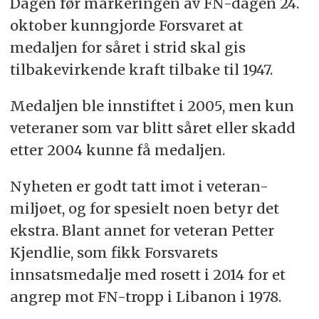
Dagen før markeringen av FN-dagen 24.
Endringen ble godt mottatt i veteranmiljøet,
oktober kunngjorde Forsvaret at
blant annet av Libanon-veteran Petter
medaljen for såret i strid skal gis
Kjendlie.
tilbakevirkende kraft tilbake til 1947.
Veteranforbundet Siops har spilt en
nøkkelrolle i å presse for denne endringen,
Medaljen ble innstiftet i 2005, men kun
argumenterende for at tidligere
veteraner som var blitt såret eller skadd
begrensninger var urettferdige.
etter 2004 kunne få medaljen.
Beslutningen om å endre tildelingskriteriene
Nyheten er godt tatt imot i veteran-
kom uventet for mange, men var et resultat
av langvarig arbeid og påvirkning fra
miljøet, og for spesielt noen betyr det
veteranorganisasjoner.
ekstra. Blant annet for veteran Petter
Kjendlie, som fikk Forsvarets
innsatsmedalje med rosett i 2014 for et
Oppsummeringen er generert av kunstig
angrep mot FN-tropp i Libanon i 1978.
intelligens, men gjennomlest av en journalist.