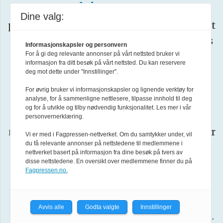
Varsom-plakatens
regler for god
Dine valg:
presseskikk. Den som mener seg rammet
av urettmessig medieomtale, oppfordres
Informasjonskapsler og personvern
ta kontakt med redaksjonen
For å gi deg relevante annonser på vårt nettsted bruker vi
til å
.
informasjon fra ditt besøk på vårt nettsted. Du kan reservere
deg mot dette under "Innstillinger".
Pressens Faglige Utvalg (PFU)
er et
For øvrig bruker vi informasjonskapsler og lignende verktøy for
klageorgan oppnevnt av Norsk
analyse, for å sammenligne nettlesere, tilpasse innhold til deg
og for å utvikle og tilby nødvendig funksjonalitet. Les mer i vår
Presseforbund som behandler klager
personvernerklæring.
mot mediene i presseetiske spørsmål. For
Vi er med i Fagpressen-nettverket. Om du samtykker under, vil
du få relevante annonser på nettstedene til medlemmene i
informasjon om klageadgang, se:
nettverket basert på informasjon fra dine besøk på tvers av
www.presse.no
disse nettstedene. En oversikt over medlemmene finner du på
Fagpressen.no.
Forsvarets forum er medlem av
Fagpressen
.
Avvis alle
Godta valgte
Innstillinger
Les mer i
Formålsparagraf for Forsvarets forum
.