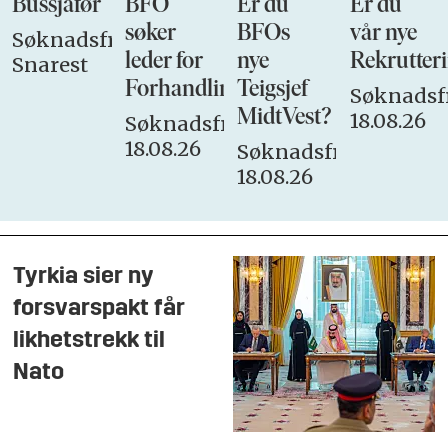
Bussjåfør
BFO
Er du
Er du
søker
BFOs
vår nye
Søknadsfrist:
leder for
nye
Rekrutteri
Snarest
Forhandlingsutvalget
Teigsjef
Søknadsfr
MidtVest?
18.08.26
Søknadsfrist:
18.08.26
Søknadsfrist:
18.08.26
Tyrkia sier ny
forsvarspakt får
likhetstrekk til
Nato