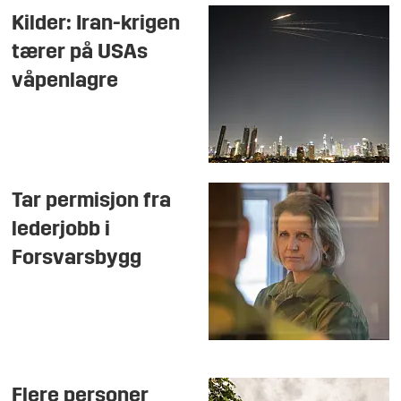
Kilder: Iran-krigen
tærer på USAs
våpenlagre
Tar permisjon fra
lederjobb i
Forsvarsbygg
Flere personer