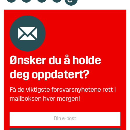
Ønsker du å holde
deg oppdatert?
Få de viktigste forsvarsnyhetene rett i
mailboksen hver morgen!