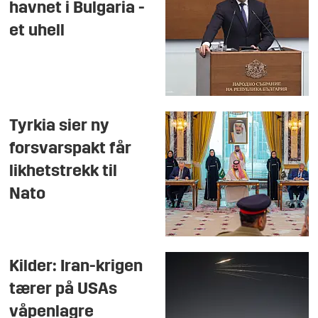
havnet i Bulgaria -
et uhell
Tyrkia sier ny
forsvarspakt får
likhetstrekk til
Nato
Kilder: Iran-krigen
tærer på USAs
våpenlagre