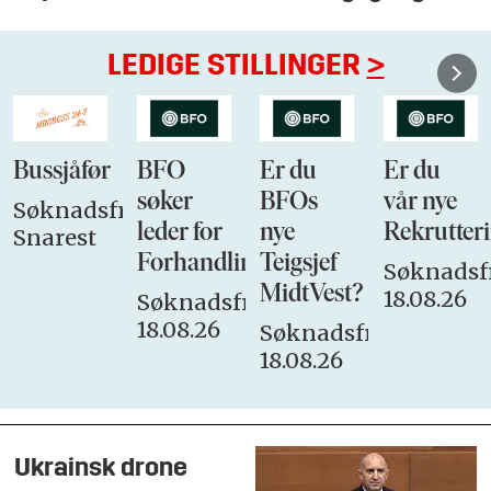
LEDIGE STILLINGER
>
Bussjåfør
BFO
Er du
Er du
søker
BFOs
vår nye
Søknadsfrist:
leder for
nye
Rekrutteri
Snarest
Forhandlingsutvalget
Teigsjef
Søknadsfr
MidtVest?
18.08.26
Søknadsfrist:
18.08.26
Søknadsfrist:
18.08.26
Ukrainsk drone