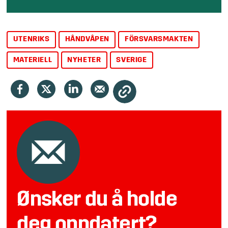
UTENRIKS
HÅNDVÅPEN
FÖRSVARSMAKTEN
MATERIELL
NYHETER
SVERIGE
Ønsker du å holde
deg oppdatert?