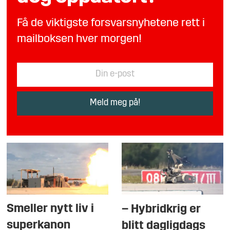
Få de viktigste forsvarsnyhetene rett i
mailboksen hver morgen!
Smeller nytt liv i
– Hybridkrig er
superkanon
blitt dagligdags