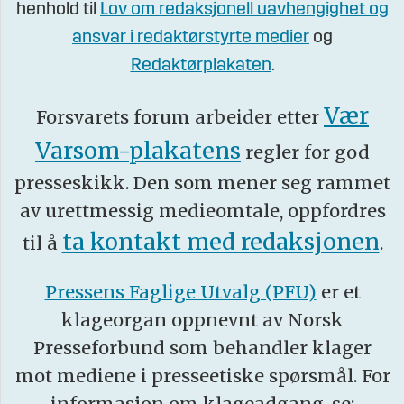
henhold til
Lov om redaksjonell uavhengighet og
ansvar i redaktørstyrte medier
og
Redaktørplakaten
.
Vær
Forsvarets forum arbeider etter
Varsom-plakatens
regler for god
presseskikk. Den som mener seg rammet
av urettmessig medieomtale, oppfordres
ta kontakt med redaksjonen
til å
.
Pressens Faglige Utvalg (PFU)
er et
klageorgan oppnevnt av Norsk
Presseforbund som behandler klager
mot mediene i presseetiske spørsmål. For
informasjon om klageadgang, se: