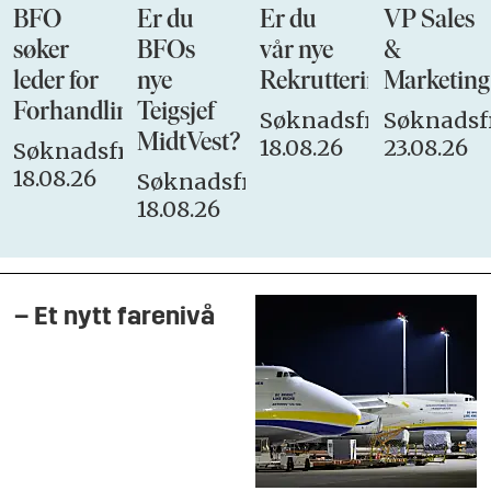
BFO
Er du
Er du
VP Sales
søker
BFOs
vår nye
&
leder for
nye
Rekrutteringsansvarli
Marketing
Forhandlingsutvalget
Teigsjef
Søknadsfrist:
Søknadsfr
MidtVest?
18.08.26
23.08.26
Søknadsfrist:
18.08.26
Søknadsfrist:
18.08.26
– Et nytt farenivå