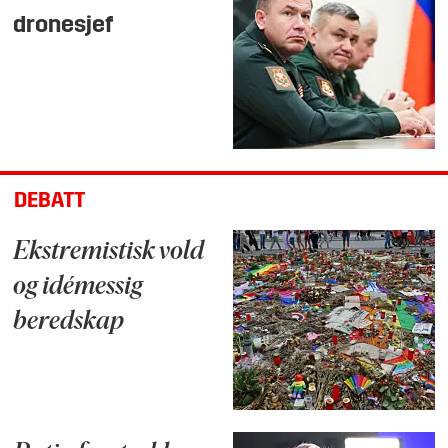
dronesjef
DEBATT
Ekstremistisk vold
og idémessig
beredskap