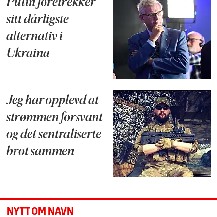
Putin foretrekker
sitt dårligste
alternativ i
Ukraina
Jeg har opplevd at
strømmen forsvant
og det sentraliserte
brøt sammen
NYTT OM NAVN