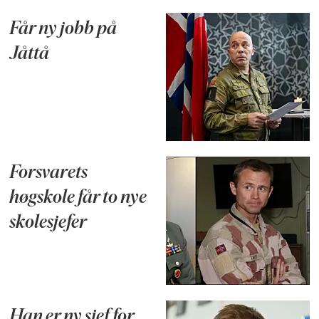
Får ny jobb på
Jåttå
Forsvarets
høgskole får to nye
skolesjefer
Han er ny sjef for