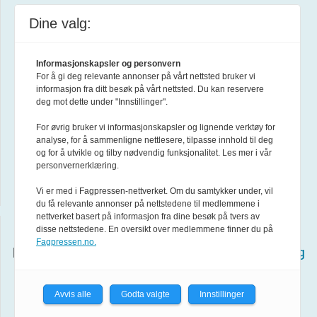
Facebook
Dine valg:
Instagram
Informasjonskapsler og personvern
For å gi deg relevante annonser på vårt nettsted bruker vi
informasjon fra ditt besøk på vårt nettsted. Du kan reservere
Linkedin
deg mot dette under "Innstillinger".
For øvrig bruker vi informasjonskapsler og lignende verktøy for
YouTube
analyse, for å sammenligne nettlesere, tilpasse innhold til deg
og for å utvikle og tilby nødvendig funksjonalitet. Les mer i vår
personvernerklæring.
Abonner på nyhetsbrev
Vi er med i Fagpressen-nettverket. Om du samtykker under, vil
du få relevante annonser på nettstedene til medlemmene i
nettverket basert på informasjon fra dine besøk på tvers av
disse nettstedene. En oversikt over medlemmene finner du på
Redaksjonen har en fri og uavhengig stilling i
Fagpressen.no.
henhold til
Lov om redaksjonell uavhengighet og
ansvar i redaktørstyrte medier
og
Avvis alle
Godta valgte
Innstillinger
Redaktørplakaten
.