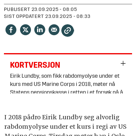
PUBLISERT
23.09.2025 - 08:05
SIST OPPDATERT
23.09.2025 - 08:33
KORTVERSJON
Eirik Lundby, som fikk rabdomyolyse under et
kurs med US Marine Corps i 2018, møter nå
Statens pensjonskasse i retten i et forsøk på å
få skaden anerkjent som yrkesskade.
Til tross for tidligere avslag fra flere instanser,
I 2018 pådro Eirik Lundby seg alvorlig
håper Lundby at et bedre bevisbilde vil føre til
rabdomyolyse under et kurs i regi av US
en positiv endring i systemet for
Marine Corps. Tirsdag møter han i Oslo