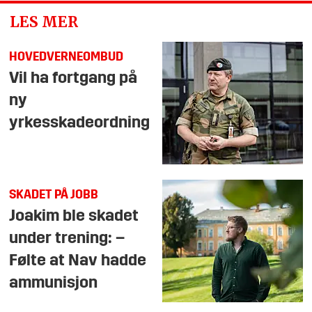
LES MER
HOVEDVERNEOMBUD
Vil ha fortgang på
ny
yrkesskadeordning
SKADET PÅ JOBB
Joakim ble skadet
under trening: –
Følte at Nav hadde
ammunisjon