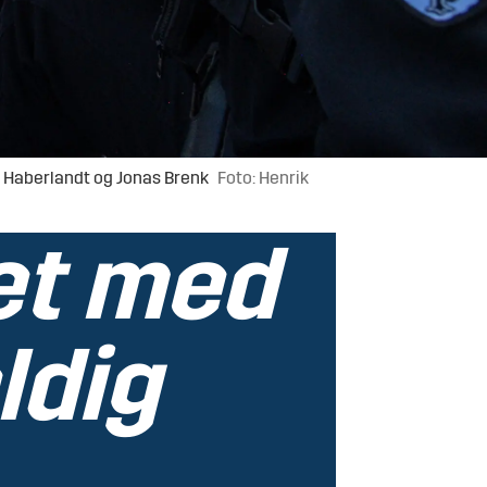
rt Haberlandt og Jonas Brenk
Foto: Henrik
et med
ldig