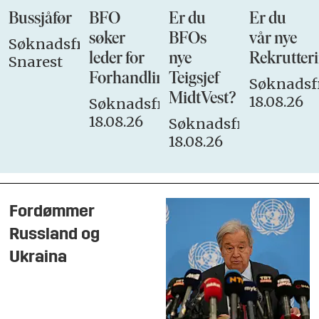
Bussjåfør
BFO
Er du
Er du
søker
BFOs
vår nye
Søknadsfrist:
leder for
nye
Rekrutteri
Snarest
Forhandlingsutvalget
Teigsjef
Søknadsfr
MidtVest?
18.08.26
Søknadsfrist:
18.08.26
Søknadsfrist:
18.08.26
Fordømmer
Russland og
Ukraina