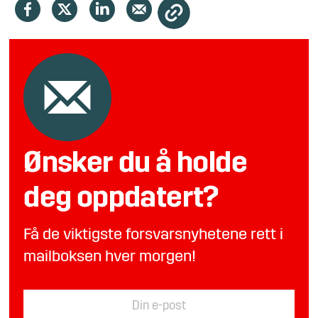
Ønsker du å holde
deg oppdatert?
Få de viktigste forsvarsnyhetene rett i
mailboksen hver morgen!