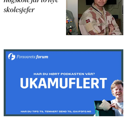
høgskole får to nye
skolesjefer