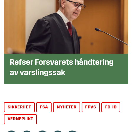
Refser Forsvarets håndtering
av varslingssak
SIKKERHET
FSA
NYHETER
FPVS
FD-ID
VERNEPLIKT