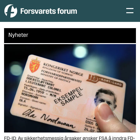
Nyheter
FD-ID: Av sikkerhetsmessig årsaker ønsker FSA å inndra FD-