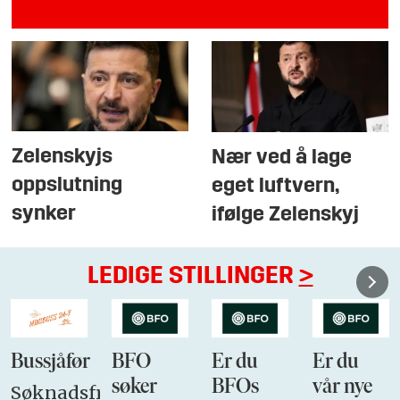
Zelenskyjs
Nær ved å lage
oppslutning
eget luftvern,
synker
ifølge Zelenskyj
LEDIGE STILLINGER
>
Bussjåfør
BFO
Er du
Er du
søker
BFOs
vår nye
Søknadsfrist: