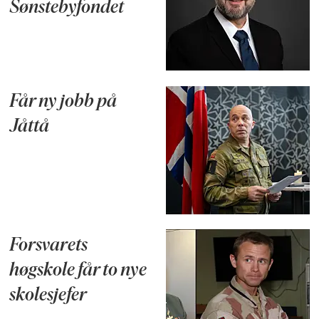
Sønstebyfondet
Får ny jobb på
Jåttå
Forsvarets
høgskole får to nye
skolesjefer