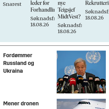
leder for
nye
Rekrutteri
Snarest
Forhandlingsutvalget
Teigsjef
Søknadsfr
MidtVest?
18.08.26
Søknadsfrist:
18.08.26
Søknadsfrist:
18.08.26
Fordømmer
Russland og
Ukraina
Mener dronen