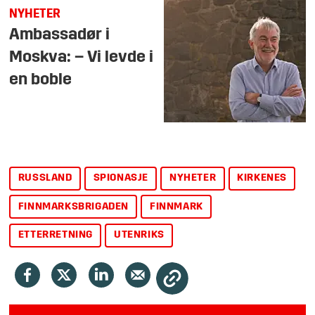
NYHETER
Ambassadør i
Moskva: – Vi levde i
en boble
RUSSLAND
SPIONASJE
NYHETER
KIRKENES
FINNMARKSBRIGADEN
FINNMARK
ETTERRETNING
UTENRIKS