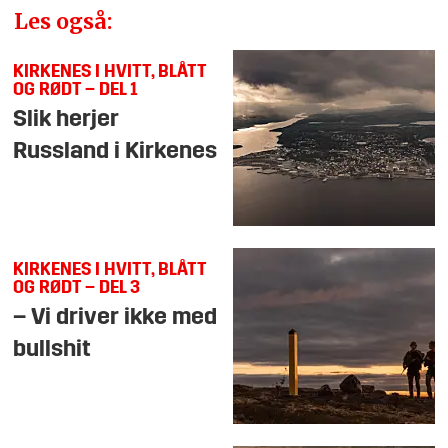
Les også:
KIRKENES I HVITT, BLÅTT
OG RØDT – DEL 1
Slik herjer
Russland i Kirkenes
KIRKENES I HVITT, BLÅTT
OG RØDT – DEL 3
– Vi driver ikke med
bullshit