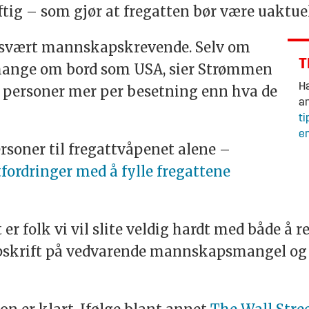
ftig – som gjør at fregatten bør være uaktue
on svært mannskapskrevende. Selv om
T
 mange om bord som USA, sier Strømmen
Ha
0 personer mer per besetning enn hva de
an
ti
en
ersoner til fregattvåpenet alene –
tfordringer med å fylle fregattene
t er folk vi vil slite veldig hardt med både å 
oppskrift på vedvarende mannskapsmangel og