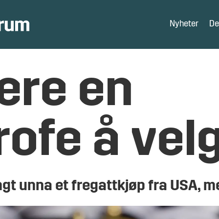
Nyheter
De
være en
rofe å vel
gt unna et fregattkjøp fra USA, m