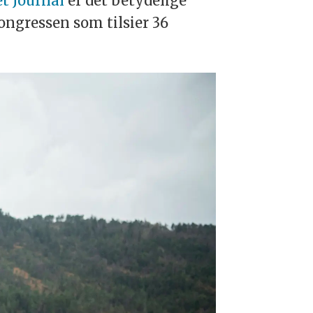
et Journal
er det betydelige
ongressen som tilsier 36