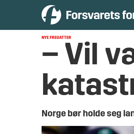
NYE FREGATTER
– Vil 
katast
Norge bør holde seg lan