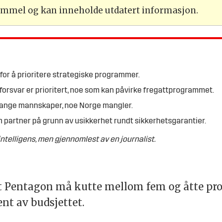
gammel og kan inneholde utdatert informasjon.
for å prioritere strategiske programmer.
orsvar er prioritert, noe som kan påvirke fregattprogrammet.
mange mannskaper, noe Norge mangler.
 partner på grunn av usikkerhet rundt sikkerhetsgarantier.
telligens, men gjennomlest av en journalist.
 Pentagon må kutte mellom fem og åtte pros
nt av budsjettet.