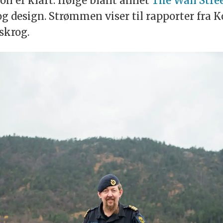
on er klart. Ifølge blant annet
The Wall Stre
g design. Strømmen viser til rapporter fra K
 skrog.