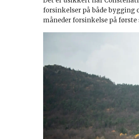
Det er usikkert når Constellati
forsinkelser på både bygging o
måneder forsinkelse på første