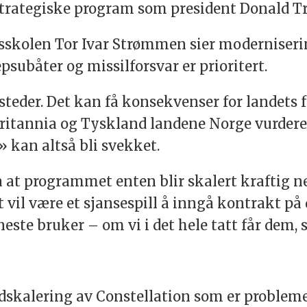
il strategiske program som president Donald 
igsskolen Tor Ivar Strømmen sier modernise
psubåter og missilforsvar er prioritert.
teder. Det kan få konsekvenser for landets 
itannia og Tyskland landene Norge vurderer
» kan altså bli svekket.
ra at programmet enten blir skalert kraftig ned
vil være et sjansespill å inngå kontrakt på d
neste bruker – om vi i det hele tatt får dem,
dskalering av Constellation som er probleme