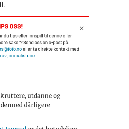
ll.
IPS OSS!
r du tips eller innspill til denne eller
dre saker? Send oss en e-post på:
ps@fofo.no
eller ta direkte kontakt med
 av journalistene
.
rekruttere, utdanne og
 dermed dårligere