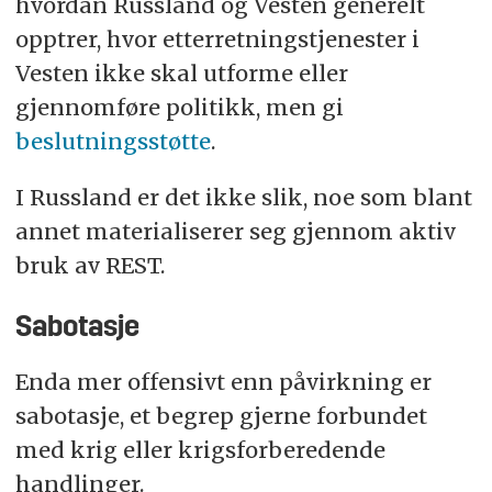
hvordan Russland og Vesten generelt
opptrer, hvor etterretningstjenester i
Delene henger sammen og bør leses i
rekkefølge.
Vesten ikke skal utforme eller
gjennomføre politikk, men gi
Videre er det å bemerke at andre og tredje del
beslutningsstøtte
.
ikke er en komplett liste eller oversikt over alle
metoder russisk etterretning kan tenkes å
I Russland er det ikke slik, noe som blant
bruke mot Norge og norske interesser, men et
annet materialiserer seg gjennom aktiv
utvalg jeg finner interessant.
bruk av REST.
Sabotasje
Enda mer offensivt enn påvirkning er
sabotasje, et begrep gjerne forbundet
med krig eller krigsforberedende
handlinger.