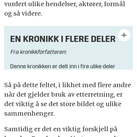
vurdert ulike hendelser, aktører, formål
og så videre.
EN KRONIKK I FLERE DELER
Fra kronikkforfatteren:
Denne kronikken er delt inn i fire ulike deler
grunnet lengden med følgende inndeling:
Så på dette feltet, i likhet med flere andre
Del 1 –
Innledning
når det gjelder bruk av etterretning, er
det viktig å se det store bildet og ulike
Del 2 –
Defensiv etterretning
sammenhenger.
Del 3 – Offensiv etterretning
Samtidig er det en viktig forskjell på
Del 4 – Avslutning