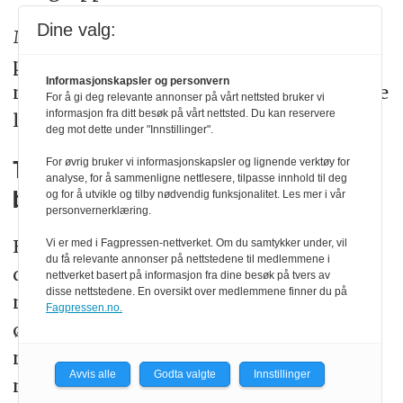
Dine valg:
Metoden med informasjonskampanjer,
psykologiske operasjoner og bruk av
Informasjonskapsler og personvern
media er uansett velprøvd med historiske
For å gi deg relevante annonser på vårt nettsted bruker vi
informasjon fra ditt besøk på vårt nettsted. Du kan reservere
linjer.
deg mot dette under "Innstillinger".
For øvrig bruker vi informasjonskapsler og lignende verktøy for
Testing av motreaksjoner og norsk
analyse, for å sammenligne nettlesere, tilpasse innhold til deg
og for å utvikle og tilby nødvendig funksjonalitet. Les mer i vår
beredskap
personvernerklæring.
Hvordan reagerer Norge når det flyr
Vi er med i Fagpressen-nettverket. Om du samtykker under, vil
du få relevante annonser på nettstedene til medlemmene i
droner ved oljeinstallasjoner eller
nettverket basert på informasjon fra dine besøk på tvers av
disse nettstedene. En oversikt over medlemmene finner du på
militære anlegg? Hva skjer når militære
Fagpressen.no.
øvelser kartlegges? Hvordan agerer
norske myndigheter når GPS eller GSM–
Avvis alle
Godta valgte
Innstillinger
nett faller bort? Hva er «våre» mottiltak?