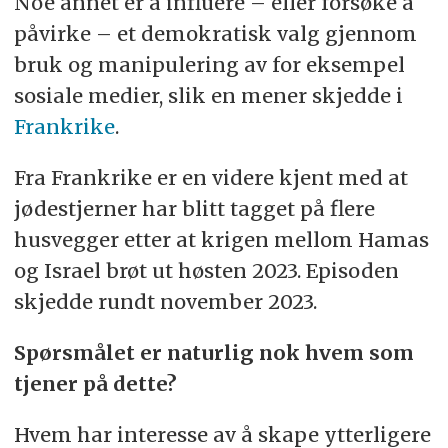
Noe annet er å influere – eller forsøke å
Alle meninger, vurderinger, analyser og
påvirke – et demokratisk valg gjennom
holdninger som kommer til uttrykk i artikkelen
bruk og manipulering av for eksempel
er helt og holdent forfatterens egne og kan på
sosiale medier, slik en mener skjedde i
ingen som helst måte tilskrives verken PST
Frankrike
.
eller norske myndigheter.
Fra Frankrike er en videre kjent med at
jødestjerner har blitt tagget på flere
husvegger etter at krigen mellom Hamas
og Israel brøt ut høsten 2023. Episoden
skjedde rundt november 2023.
Spørsmålet er naturlig nok hvem som
tjener på dette?
Hvem har interesse av å skape ytterligere