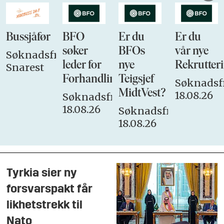
Bussjåfør
BFO
Er du
Er du
søker
BFOs
vår nye
Søknadsfrist:
leder for
nye
Rekrutteri
Snarest
Forhandlingsutvalget
Teigsjef
Søknadsfr
MidtVest?
18.08.26
Søknadsfrist:
18.08.26
Søknadsfrist:
18.08.26
Tyrkia sier ny
forsvarspakt får
likhetstrekk til
Nato