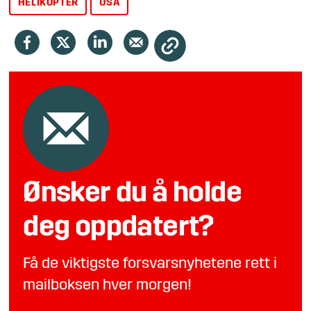
HELIKOPTER
USA
Ønsker du å holde
deg oppdatert?
Få de viktigste forsvarsnyhetene rett i
mailboksen hver morgen!