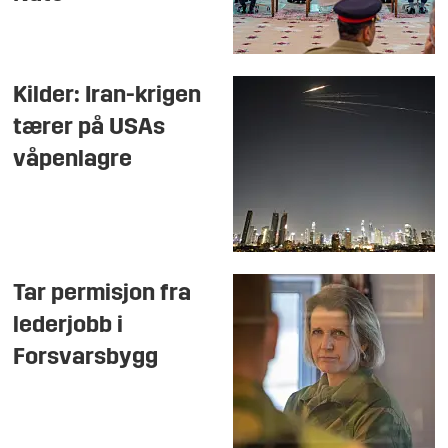
Kilder: Iran-krigen
tærer på USAs
våpenlagre
Tar permisjon fra
lederjobb i
Forsvarsbygg