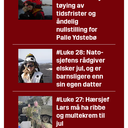
tøying av
tidsfrister og
åndelig
nullstilling for
Palle Ydstebø
#Luke 28: Nato-
sjefens rådgiver
elsker jul, og er
barnsligere enn
sin egen datter
#Luke 27: Hærsjef
Lars må ha ribbe
og multekrem til
jul