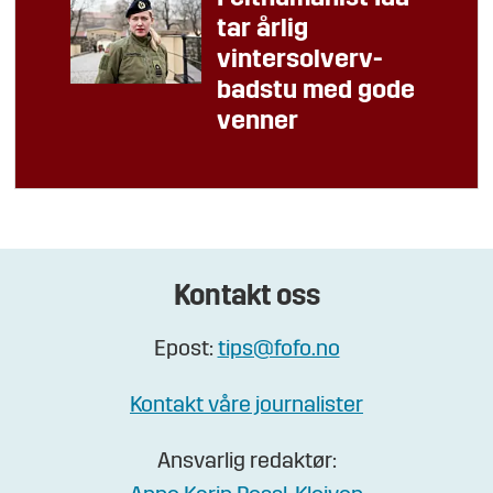
tar årlig
vintersolverv-
badstu med gode
venner
Kontakt oss
Epost:
tips@fofo.no
Kontakt våre journalister
Ansvarlig redaktør: