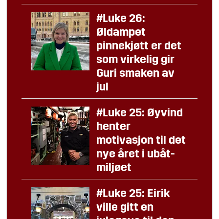
#Luke 26:
Øldampet
pinnekjøtt er det
som virkelig gir
Guri smaken av
jul
#Luke 25: Øyvind
henter
motivasjon til det
nye året i ubåt-
miljøet
#Luke 25: Eirik
ville gitt en