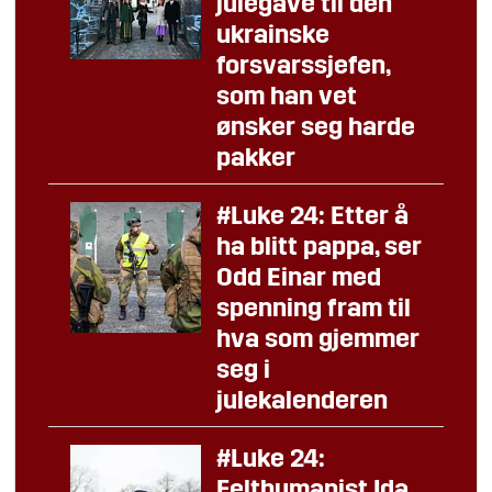
julegave til den
ukrainske
forsvarssjefen,
som han vet
ønsker seg harde
pakker
#Luke 24: Etter å
ha blitt pappa, ser
Odd Einar med
spenning fram til
hva som gjemmer
seg i
julekalenderen
#Luke 24:
Felthumanist Ida