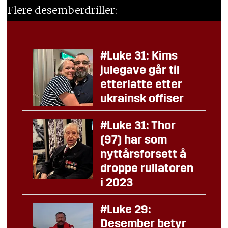
Flere desemberdriller:
#Luke 31: Kims
julegave går til
etterlatte etter
ukrainsk offiser
#Luke 31: Thor
(97) har som
nyttårsforsett å
droppe rullatoren
i 2023
#Luke 29:
Desember betyr