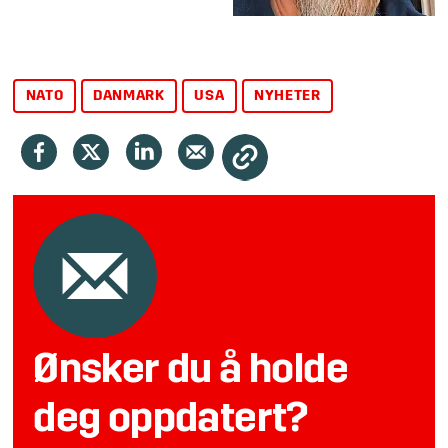
NATO
DANMARK
USA
NYHETER
Ønsker du å holde
deg oppdatert?