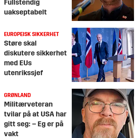
Fullstendig
uakseptabelt
EUROPEISK SIKKERHET
Støre skal
diskutere sikkerhet
med EUs
utenrikssjef
GRØNLAND
Militærveteran
tvilar på at USA har
gitt seg: – Eg er på
vakt