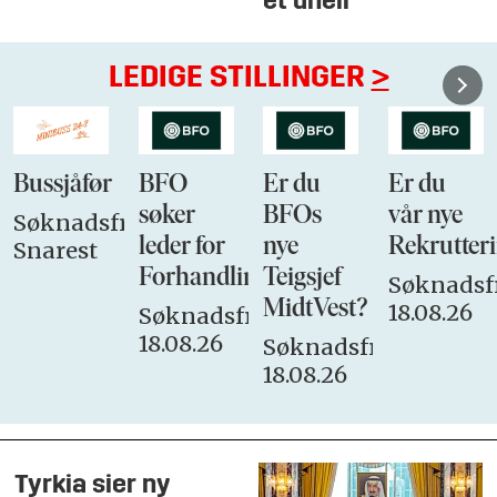
et uhell
LEDIGE STILLINGER
>
Bussjåfør
BFO
Er du
Er du
søker
BFOs
vår nye
Søknadsfrist:
leder for
nye
Rekrutteri
Snarest
Forhandlingsutvalget
Teigsjef
Søknadsfr
MidtVest?
18.08.26
Søknadsfrist:
18.08.26
Søknadsfrist:
18.08.26
Tyrkia sier ny