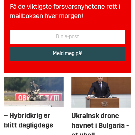
Få de viktigste forsvarsnyhetene rett i
mailboksen hver morgen!
– Hybridkrig er
Ukrainsk drone
blitt dagligdags
havnet i Bulgaria -