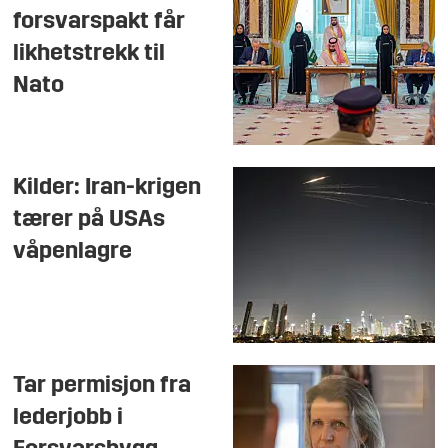
forsvarspakt får
likhetstrekk til
Nato
Kilder: Iran-krigen
tærer på USAs
våpenlagre
Tar permisjon fra
lederjobb i