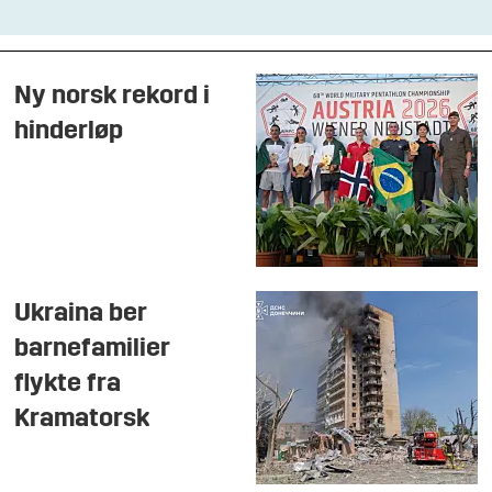
Ny norsk rekord i
hinderløp
Ukraina ber
barnefamilier
flykte fra
Kramatorsk