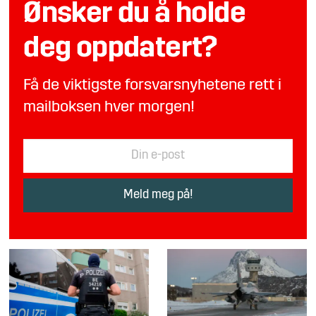
Ønsker du å holde
deg oppdatert?
Få de viktigste forsvarsnyhetene rett i
mailboksen hver morgen!