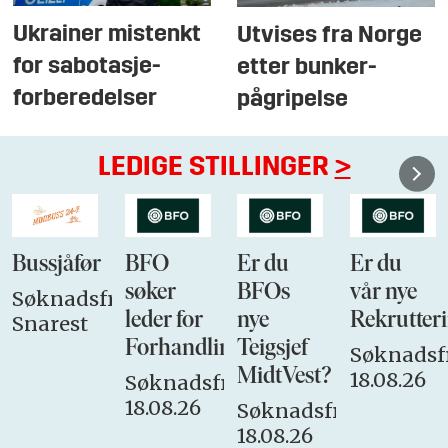
Ukrainer mistenkt
Utvises fra Norge
for sabotasje-
etter bunker-
forberedelser
pågripelse
LEDIGE STILLINGER
>
Bussjåfør
BFO
Er du
Er du
søker
BFOs
vår nye
Søknadsfrist:
leder for
nye
Rekrutteri
Snarest
Forhandlingsutvalget
Teigsjef
Søknadsfr
MidtVest?
18.08.26
Søknadsfrist:
18.08.26
Søknadsfrist:
18.08.26