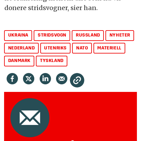
donere stridsvogner, sier han.
UKRAINA
STRIDSVOGN
RUSSLAND
NYHETER
NEDERLAND
UTENRIKS
NATO
MATERIELL
DANMARK
TYSKLAND