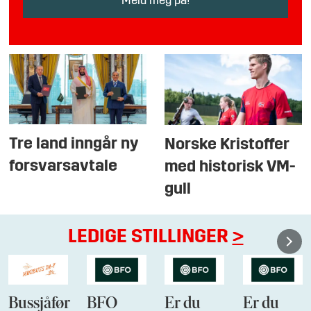
Tre land inngår ny
Norske Kristoffer
forsvarsavtale
med historisk VM-
gull
LEDIGE STILLINGER
>
Bussjåfør
BFO
Er du
Er du