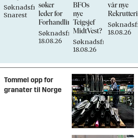
søker
BFOs
vår nye
Søknadsfrist:
leder for
nye
Rekrutteri
Snarest
Forhandlingsutvalget
Teigsjef
Søknadsfr
MidtVest?
18.08.26
Søknadsfrist:
18.08.26
Søknadsfrist:
18.08.26
Tommel opp for
granater til Norge