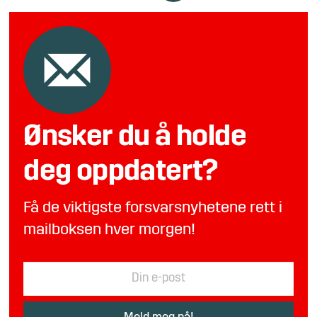
Ønsker du å holde
deg oppdatert?
Få de viktigste forsvarsnyhetene rett i
mailboksen hver morgen!