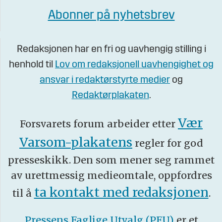
Abonner på nyhetsbrev
Redaksjonen har en fri og uavhengig stilling i
henhold til
Lov om redaksjonell uavhengighet og
ansvar i redaktørstyrte medier
og
Redaktørplakaten
.
Vær
Forsvarets forum arbeider etter
Varsom-plakatens
regler for god
presseskikk. Den som mener seg rammet
av urettmessig medieomtale, oppfordres
ta kontakt med redaksjonen
til å
.
Pressens Faglige Utvalg (PFU)
er et