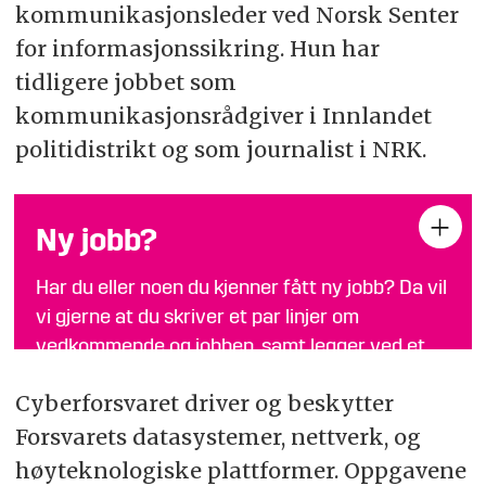
kommunikasjonsleder ved Norsk Senter
for informasjonssikring. Hun har
tidligere jobbet som
kommunikasjonsrådgiver i Innlandet
politidistrikt og som journalist i NRK.
Ny jobb?
Har du eller noen du kjenner fått ny jobb? Da vil
vi gjerne at du skriver et par linjer om
vedkommende og jobben, samt legger ved et
bilde i breddeformat, og sender til
tips@fofo.no
.
Cyberforsvaret driver og beskytter
Merk gjerne emnefeltet med «Nytt om navn»
Forsvarets datasystemer, nettverk, og
høyteknologiske plattformer. Oppgavene