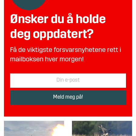
Ønsker du å holde
deg oppdatert?
Få de viktigste forsvarsnyhetene rett i
mailboksen hver morgen!