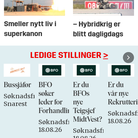
Smeller nytt liv i
– Hybridkrig er
superkanon
blitt dagligdags
LEDIGE STILLINGER
>
Bussjåfør
BFO
Er du
Er du
søker
BFOs
vår nye
Søknadsfrist:
leder for
nye
Rekrutteri
Snarest
Forhandlingsutvalget
Teigsjef
Søknadsfr
MidtVest?
18.08.26
Søknadsfrist:
18.08.26
Søknadsfrist: