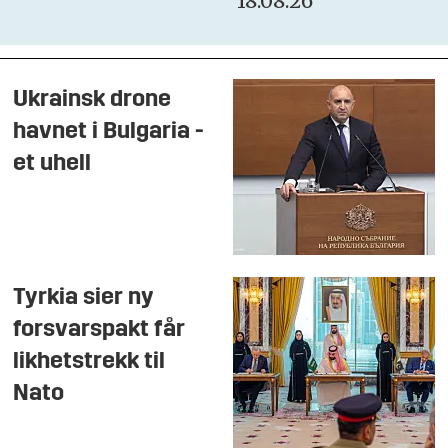
18.08.26
Ukrainsk drone
havnet i Bulgaria -
et uhell
Tyrkia sier ny
forsvarspakt får
likhetstrekk til
Nato