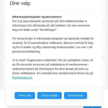
Dine valg:
Informasjonskapsler og personvern
For å gi deg relevante annonser på vårt nettsted bruker vi
informasjon fra ditt besøk på vårt nettsted. Du kan reservere
deg mot dette under "Innstillinger".
For øvrig bruker vi informasjonskapsler og lignende verktøy for
analyse, for å sammenligne nettlesere, tilpasse innhold til deg
og for å utvikle og tilby nødvendig funksjonalitet. Les mer i vår
personvernerklæring.
Vi er med i Fagpressen-nettverket. Om du samtykker under, vil
du få relevante annonser på nettstedene til medlemmene i
nettverket basert på informasjon fra dine besøk på tvers av
disse nettstedene. En oversikt over medlemmene finner du på
Fagpressen.no.
Avvis alle
Godta valgte
Innstillinger
Powered by Labrador CMS