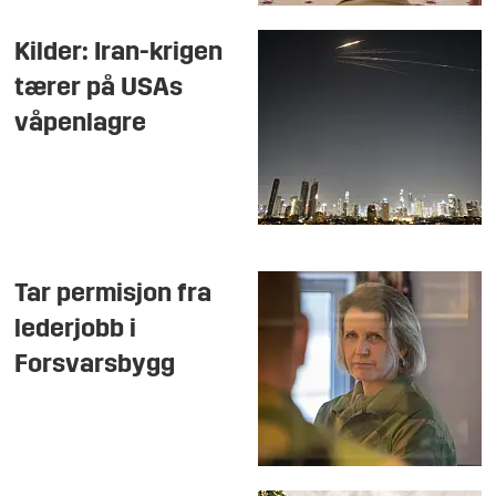
Kilder: Iran-krigen
tærer på USAs
våpenlagre
Tar permisjon fra
lederjobb i
Forsvarsbygg