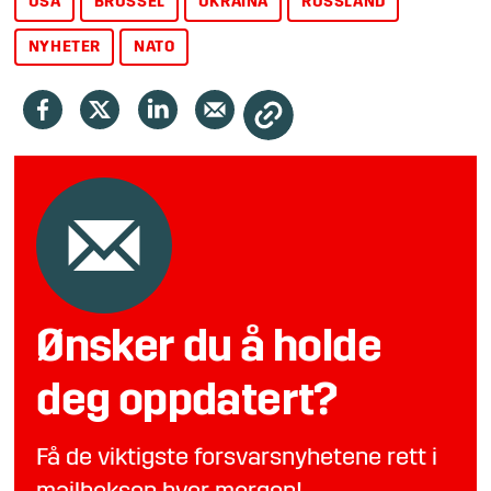
USA
BRUSSEL
UKRAINA
RUSSLAND
NYHETER
NATO
Ønsker du å holde
deg oppdatert?
Få de viktigste forsvarsnyhetene rett i