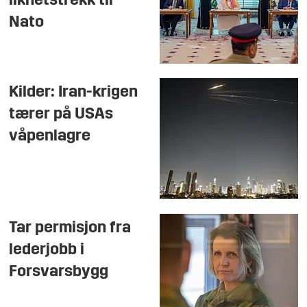
likhetstrekk til
Nato
Kilder: Iran-krigen
tærer på USAs
våpenlagre
Tar permisjon fra
lederjobb i
Forsvarsbygg