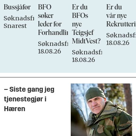
Bussjåfør
BFO
Er du
Er du
søker
BFOs
vår nye
Søknadsfrist:
leder for
nye
Rekrutteri
Snarest
Forhandlingsutvalget
Teigsjef
Søknadsfr
MidtVest?
18.08.26
Søknadsfrist:
18.08.26
Søknadsfrist:
18.08.26
– Siste gang jeg
tjenestegjør i
Hæren