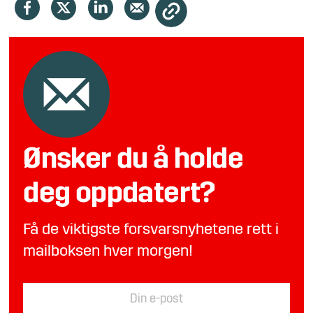
Ønsker du å holde
deg oppdatert?
Få de viktigste forsvarsnyhetene rett i
mailboksen hver morgen!