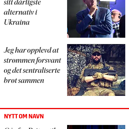
sitt dårligste
alternativ i
Ukraina
Jeg har opplevd at
strømmen forsvant
og det sentraliserte
brøt sammen
NYTT OM NAVN