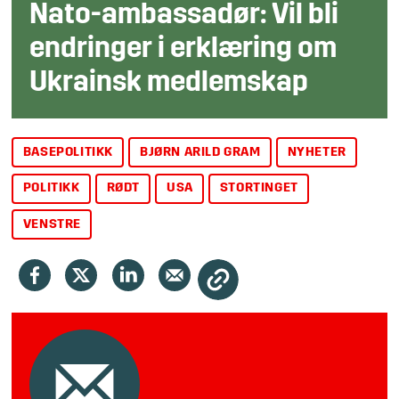
Nato-ambassadør: Vil bli
endringer i erklæring om
Ukrainsk medlemskap
BASEPOLITIKK
BJØRN ARILD GRAM
NYHETER
POLITIKK
RØDT
USA
STORTINGET
VENSTRE