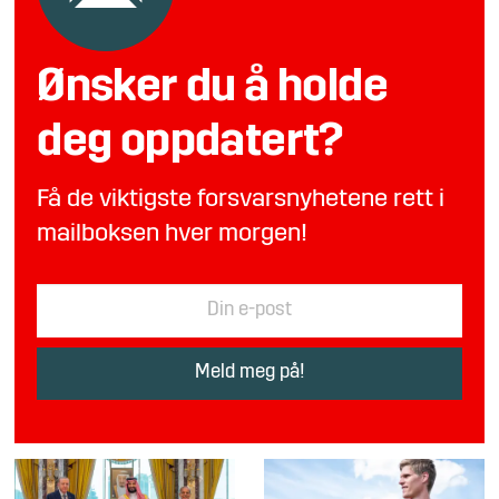
Ønsker du å holde
deg oppdatert?
Få de viktigste forsvarsnyhetene rett i
mailboksen hver morgen!