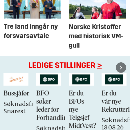
Tre land inngår ny
Norske Kristoffer
forsvarsavtale
med historisk VM-
gull
LEDIGE STILLINGER
>
Bussjåfør
BFO
Er du
Er du
søker
BFOs
vår nye
Søknadsfrist:
leder for
nye
Rekrutteri
Snarest
Forhandlingsutvalget
Teigsjef
Søknadsfr
MidtVest?
18.08.26
Søknadsfrist: