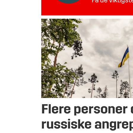
Få de viktigs
Flere personer 
russiske angre