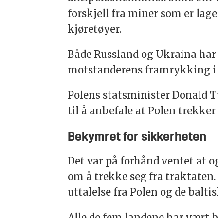
forskjell fra miner som er lage
kjøretøyer.
Både Russland og Ukraina har 
motstanderens framrykking i 
Polens statsminister Donald Tu
til å anbefale at Polen trekke
Bekymret for sikkerheten
Det var på forhånd ventet at 
om å trekke seg fra traktaten.
uttalelse fra Polen og de balti
Alle de fem landene har vært 