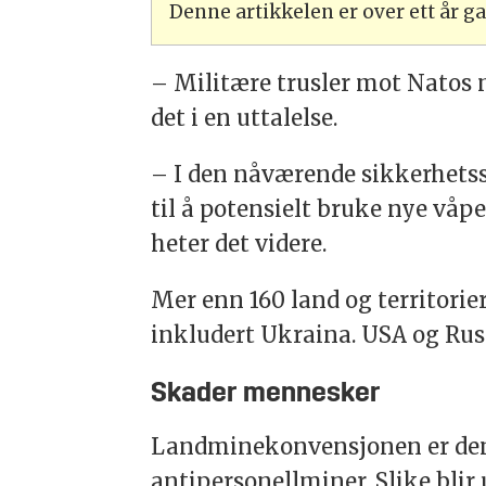
Denne artikkelen er over ett år 
– Militære trusler mot Natos 
det i en uttalelse.
– I den nåværende sikkerhetssit
til å potensielt bruke nye våp
heter det videre.
Mer enn 160 land og territori
inkludert Ukraina. USA og Russ
Skader mennesker
Landminekonvensjonen er den 
antipersonellminer. Slike blir 