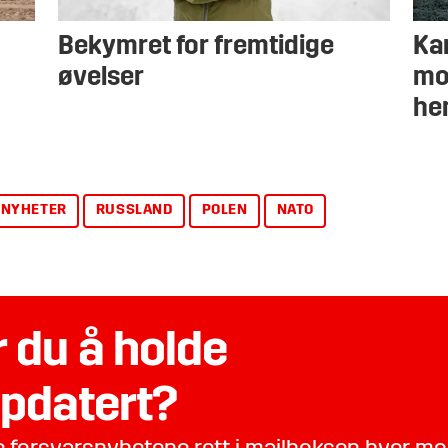
Bekymret for fremtidige
Ka
øvelser
mo
he
NYHETER
RUSSLAND
POLEN
NATO
 du å holde
pdatert?