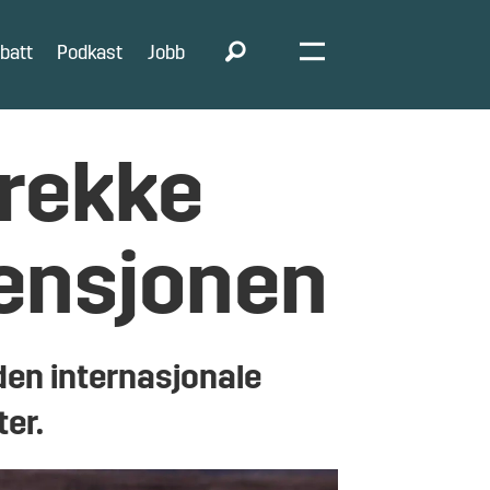
batt
Podkast
Jobb
trekke
ensjonen
 den internasjonale
er.