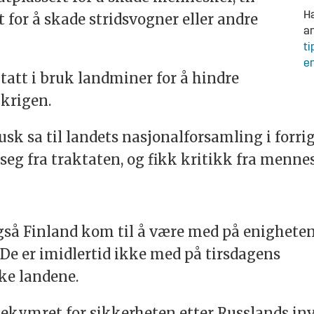
Ha
t for å skade stridsvogner eller andre
an
ti
en
tatt i bruk landminer for å hindre
krigen.
sk sa til landets nasjonalforsamling i forr
r seg fra traktaten, og fikk kritikk fra menn
også Finland kom til å være med på enighet
 De er imidlertid ikke med på tirsdagens
ske landene.
bekymret for sikkerheten etter Russlands inv