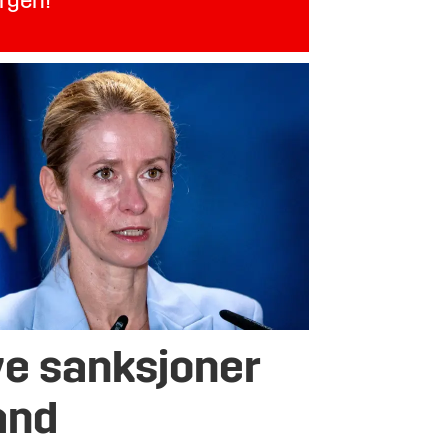
orgen!
ye sanksjoner
and