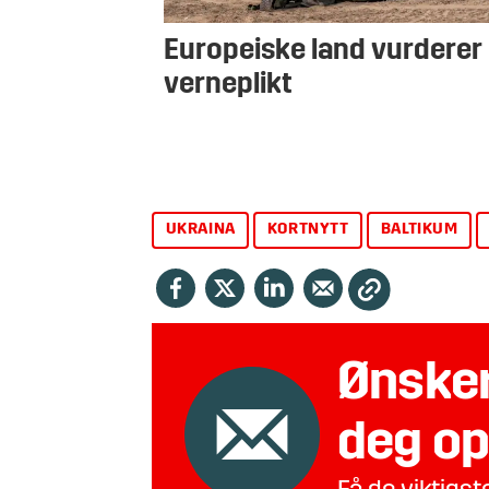
Europeiske land vurderer
verneplikt
UKRAINA
KORTNYTT
BALTIKUM
Ønsker
deg op