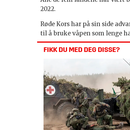
2022.
Røde Kors har på sin side adva
til å bruke våpen som lenge ha
FIKK DU MED DEG DISSE?