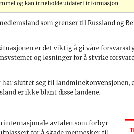
gammel og kan inneholde utdatert informasjon.
medlemsland som grenser til Russland og Bel
uasjonen er det viktig å gi våre forsvarsstyr
ensystemer og løsninger for å styrke forsvare
er har sluttet seg til landminekonvensjonen,
land er ikke blant disse landene.
internasjonale avtalen som forbyr
T
utplassert for å skade mennesker, til