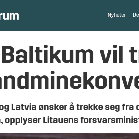
Nyheter
De
Baltikum vil 
landminekonv
 og Latvia ønsker å trekke seg fra
opplyser Litauens forsvarsminist