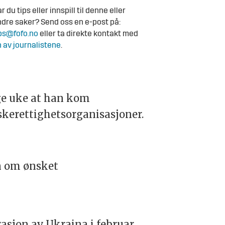
r du tips eller innspill til denne eller
dre saker? Send oss en e-post på:
ps@fofo.no
eller ta direkte kontakt med
 av journalistene
.
ige uke at han kom
eskerettighetsorganisasjoner.
en om ønsket
asjon av Ukraina i februar