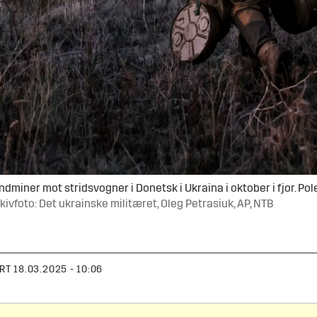
dminer mot stridsvogner i Donetsk i Ukraina i oktober i fjor. Po
kivfoto: Det ukrainske militæret, Oleg Petrasiuk, AP, NTB
RT
18.03.2025 - 10:06