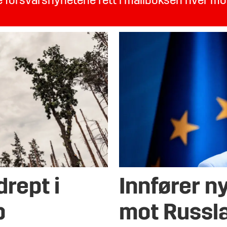
te forsvarsnyhetene rett i mailboksen hver m
drept i
Innfører n
p
mot Russl