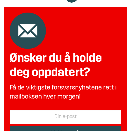
Ønsker du å holde
deg oppdatert?
Få de viktigste forsvarsnyhetene rett i
mailboksen hver morgen!