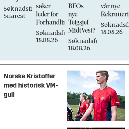
søker
BFOs
vår nye
Søknadsfrist:
leder for
nye
Rekrutteri
Snarest
Forhandlingsutvalget
Teigsjef
Søknadsfr
MidtVest?
18.08.26
Søknadsfrist:
18.08.26
Søknadsfrist:
18.08.26
Norske Kristoffer
med historisk VM-
gull