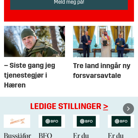
– Siste gang jeg
Tre land inngår ny
tjenestegjør i
forsvarsavtale
Hæren
LEDIGE STILLINGER
>
Bussjåfør
BFO
Er du
Er du