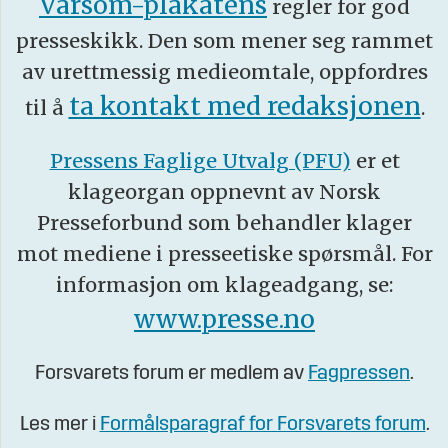
Varsom-plakatens
regler for god
presseskikk. Den som mener seg rammet
av urettmessig medieomtale, oppfordres
ta kontakt med redaksjonen
til å
.
Pressens Faglige Utvalg (PFU)
er et
klageorgan oppnevnt av Norsk
Presseforbund som behandler klager
mot mediene i presseetiske spørsmål. For
informasjon om klageadgang, se:
www.presse.no
Forsvarets forum er medlem av
Fagpressen
.
Les mer i
Formålsparagraf for Forsvarets forum
.