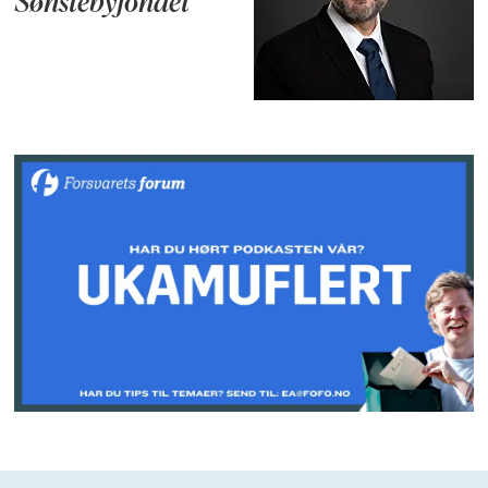
Sønstebyfondet