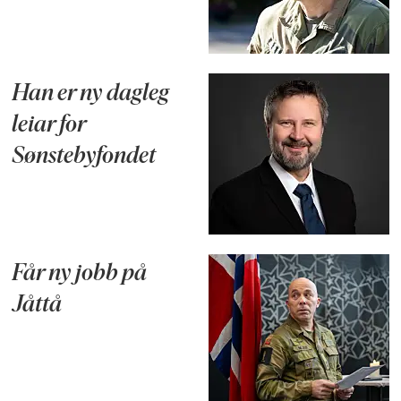
Han er ny dagleg
leiar for
Sønstebyfondet
Får ny jobb på
Jåttå