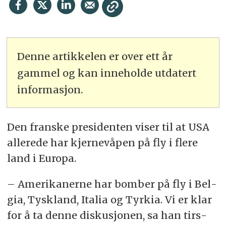
Denne artikkelen er over ett år
gammel og kan inneholde utdatert
informasjon.
Den frans­ke pre­si­den­ten vi­ser til at USA
al­le­re­de har kjer­ne­vå­pen på fly i fle­re
land i Europa.
– Ame­ri­ka­ner­ne har bom­ber på fly i Bel­
gia, Tysk­land, Ita­lia og Tyr­kia. Vi er klar
for å ta den­ne dis­ku­sjo­nen, sa han tirs­