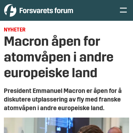
NYHETER
Macron åp­en for
atom­vå­pen i and­re
eu­ro­pe­is­ke land
Pre­si­dent Em­ma­nuel Macron er åpen for å
dis­ku­te­re ut­plas­se­ring av fly med frans­ke
atom­vå­pen i and­re eu­ro­pe­is­ke land.