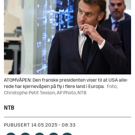
ATOM­VÅ­PEN: Den frans­ke pre­si­den­ten vi­ser til at USA al­le­
re­de har kjer­ne­vå­pen på fly i fle­re land i Europa.
Foto;
Chris­top­he Pe­tit Tesson, AP Pho­to, NTB
NTB
PUBLISERT
14.05.2025 - 08:33