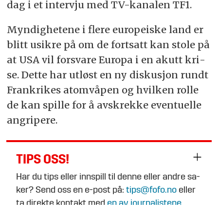
dag i et in­ter­vju med TV-ka­na­len TF1.
Myn­dig­he­te­ne i fle­re eu­ro­pe­is­ke land er
blitt usik­re på om de fort­satt kan sto­le på
at USA vil for­sva­re Europa i en akutt kri­
se. Det­te har ut­løst en ny dis­ku­sjon rundt
Frankrikes atom­vå­pen og hvil­ken rol­le
de kan spil­le for å av­skrek­ke even­tu­el­le
an­gri­pe­re.
TIPS OSS!
Har du tips el­ler inn­spill til den­ne el­ler and­re sa­
ker? Send oss en e-post på:
tips@fofo.no
el­ler
ta di­rek­te kon­takt med
en av jour­na­lis­te­ne
.