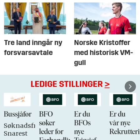
Tre land inngår ny
Norske Kristoffer
forsvarsavtale
med historisk VM-
gull
LEDIGE STILLINGER
>
Bussjåfør
BFO
Er du
Er du
søker
BFOs
vår nye
Søknadsfrist:
leder for
nye
Rekrutteri
Snarest