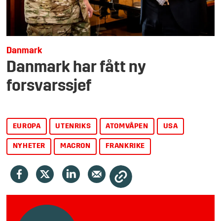
Danmark
Danmark har fått ny
forsvarssjef
EUROPA
UTENRIKS
ATOMVÅPEN
USA
NYHETER
MACRON
FRANKRIKE