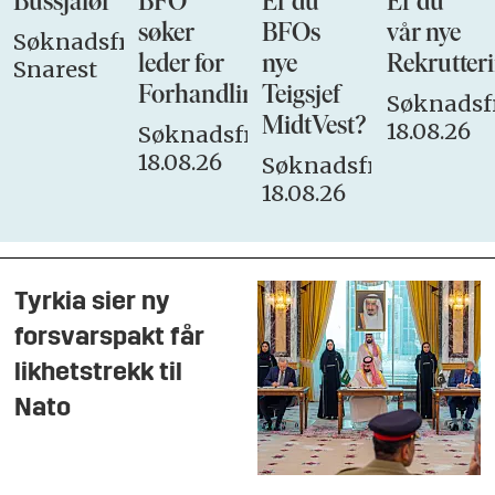
Bussjåfør
BFO
Er du
Er du
søker
BFOs
vår nye
Søknadsfrist:
leder for
nye
Rekrutteri
Snarest
Forhandlingsutvalget
Teigsjef
Søknadsfr
MidtVest?
18.08.26
Søknadsfrist:
18.08.26
Søknadsfrist:
18.08.26
Tyrkia sier ny
forsvarspakt får
likhetstrekk til
Nato