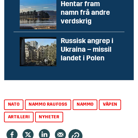
Hentar fram
namn frå andre
verdskrig
Russisk angrep i
Ukraina – missil
landet i Polen
NATO
NAMMO RAUFOSS
NAMMO
VÅPEN
ARTILLERI
NYHETER