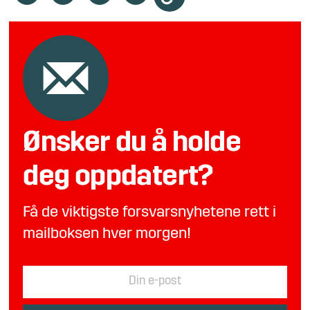
Ønsker du å holde
deg oppdatert?
Få de viktigste forsvarsnyhetene rett i
mailboksen hver morgen!