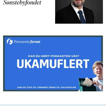
Sønstebyfondet