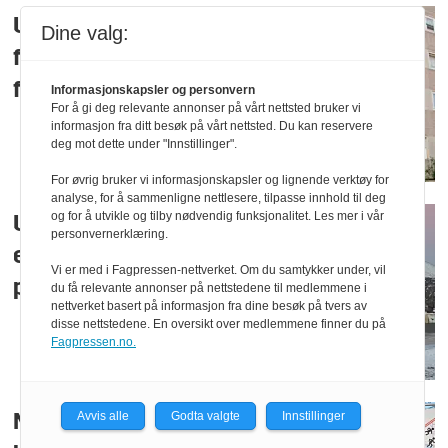
Ukrainer mistenkt
Dine valg:
for sabotasje-
forberedelser
Informasjonskapsler og personvern
For å gi deg relevante annonser på vårt nettsted bruker vi
informasjon fra ditt besøk på vårt nettsted. Du kan reservere
deg mot dette under "Innstillinger".
For øvrig bruker vi informasjonskapsler og lignende verktøy for
analyse, for å sammenligne nettlesere, tilpasse innhold til deg
og for å utvikle og tilby nødvendig funksjonalitet. Les mer i vår
Utvises fra Norge
personvernerklæring.
etter bunker-
Vi er med i Fagpressen-nettverket. Om du samtykker under, vil
pågripelse
du få relevante annonser på nettstedene til medlemmene i
nettverket basert på informasjon fra dine besøk på tvers av
disse nettstedene. En oversikt over medlemmene finner du på
Fagpressen.no.
Avvis alle
Godta valgte
Innstillinger
Ny norsk rekord i