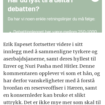
Har du lyst til å delta i
debatten?
Da har vi noen enkle retningslinjer du må følge:
Debattinnlegget bør være mellom 250-1000
ord
Erik Espeset fortsetter videre i sitt
Kronikker og analyser fra fagpersoner kan
innlegg med å sammenligne tyrkere og
være lengre
aserbajdsjanerne, samt deres hyllest til
Det er forskjell på meninger og fakta:
Enver og Nuri Pasha med Hitler. Denne
Påstander som hevdes å være sanne bør
kommentaren opplever vi som et hån, og
underbygges (bidra gjerne med lenker og
har derfor vanskeligheter med å forstå
tilleggsinformasjon)
hvordan en reserveoffiser i Hæren, samt
Hold en saklig tone
en konsernleder kan bruke et slikt
Send bidraget til
debatt@fofo.no
uttrykk. Det er ikke mye mer som skal til