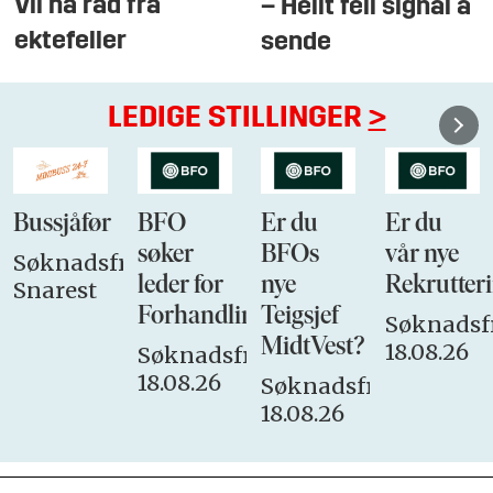
Vil ha råd fra
– Heilt feil signal å
ektefeller
sende
LEDIGE STILLINGER
>
Bussjåfør
BFO
Er du
Er du
søker
BFOs
vår nye
Søknadsfrist:
leder for
nye
Rekrutteri
Snarest
Forhandlingsutvalget
Teigsjef
Søknadsfr
MidtVest?
18.08.26
Søknadsfrist:
18.08.26
Søknadsfrist:
18.08.26