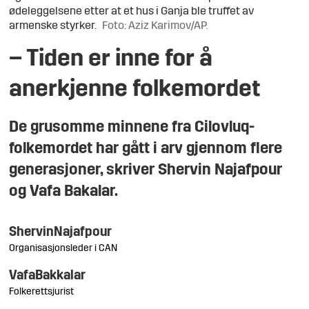
ødeleggelsene etter at et hus i Ganja ble truffet av
armenske styrker.
Foto: Aziz Karimov/AP.
– Tiden er inne for å
anerkjenne folkemordet
De grusomme minnene fra Cilovluq-
folkemordet har gått i arv gjennom flere
generasjoner, skriver Shervin Najafpour
og Vafa Bakalar.
Shervin
Najafpour
Organisasjonsleder i CAN
Vafa
Bakkalar
Folkerettsjurist