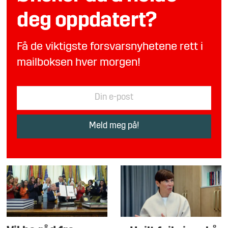
deg oppdatert?
Få de viktigste forsvarsnyhetene rett i
mailboksen hver morgen!