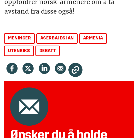
oppfordrer norsk-armenere om å ta
avstand fra disse også!
MENINGER
ASERBAJDSJAN
ARMENIA
UTENRIKS
DEBATT
Ønsker du å holde