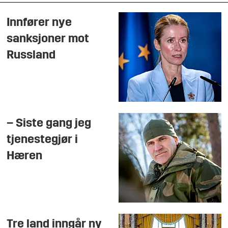
Innfører nye
sanksjoner mot
Russland
– Siste gang jeg
tjenestegjør i
Hæren
Tre land inngår ny