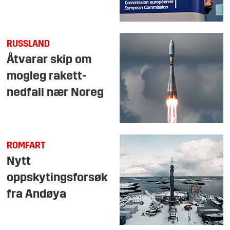
RUSSLAND
Åtvarar skip om
mogleg rakett-
nedfall nær Noreg
ROMFART
Nytt
oppskytingsforsøk
fra Andøya