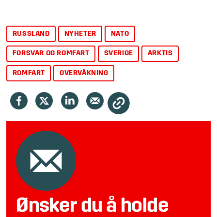
RUSSLAND
NYHETER
NATO
FORSVAR OG ROMFART
SVERIGE
ARKTIS
ROMFART
OVERVÅKNING
Ønsker du å holde