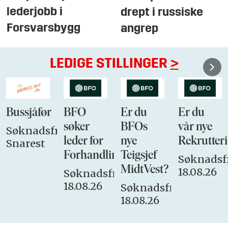
lederjobb i
drept i russiske
Forsvarsbygg
angrep
LEDIGE STILLINGER
>
Bussjåfør
BFO
Er du
Er du
søker
BFOs
vår nye
Søknadsfrist:
leder for
nye
Rekrutteri
Snarest
Forhandlingsutvalget
Teigsjef
Søknadsfr
MidtVest?
18.08.26
Søknadsfrist:
18.08.26
Søknadsfrist:
18.08.26