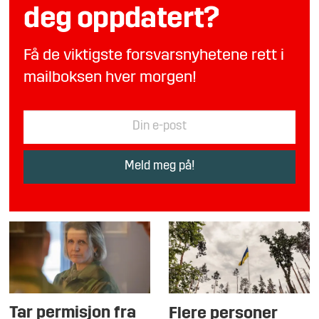
deg oppdatert?
Få de viktigste forsvarsnyhetene rett i
mailboksen hver morgen!
Tar permisjon fra
Flere personer