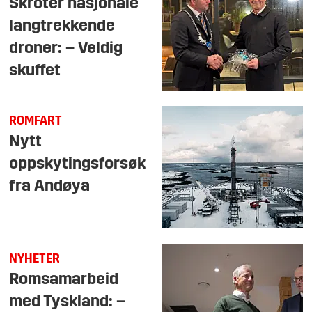
Skroter nasjonale
langtrekkende
droner: – Veldig
skuffet
ROMFART
Nytt
oppskytingsforsøk
fra Andøya
NYHETER
Romsamarbeid
med Tyskland: –