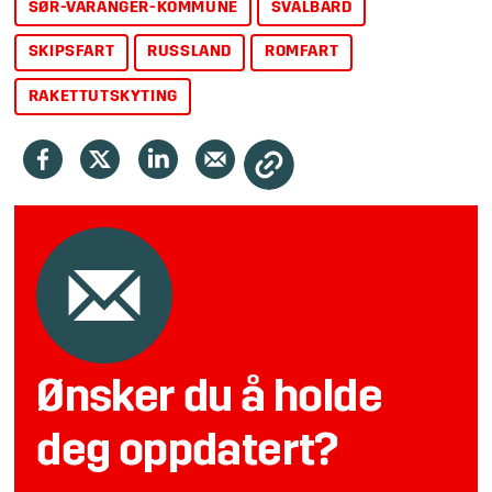
SØR-VARANGER-KOMMUNE
SVALBARD
SKIPSFART
RUSSLAND
ROMFART
RAKETTUTSKYTING
Ønsker du å holde
deg oppdatert?