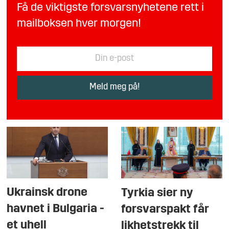
Få de viktigste forsvarsnyhetene rett i
mailboksen hver morgen!
Ukrainsk drone
Tyrkia sier ny
havnet i Bulgaria -
forsvarspakt får
et uhell
likhetstrekk til