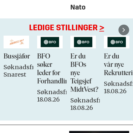
Nato
LEDIGE STILLINGER
>
Bussjåfør
BFO
Er du
Er du
søker
BFOs
vår nye
Søknadsfrist:
leder for
nye
Rekrutteri
Snarest
Forhandlingsutvalget
Teigsjef
Søknadsfr
MidtVest?
18.08.26
Søknadsfrist:
18.08.26
Søknadsfrist:
18.08.26