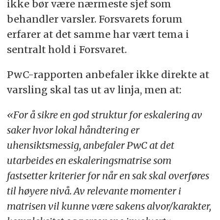
ikke bør være nærmeste sjef som
gjenopprette arbeidsmiljøet utover den
behandler varsler. Forsvarets forum
konkrete situasjonen varselet gjelder, inkludert
erfarer at det samme har vært tema i
arbeid av forebyggende karakter.
sentralt hold i Forsvaret.
• Det oppstår et aktivitetsvakuum i
PwC-rapporten anbefaler ikke direkte at
arbeidsgiversporet når FMPA (Forsvarets
varsling skal tas ut av linja, men at:
militærpolitiavdeling) eller politiet foretar
etterforskninger i saker som har sitt utspring i
«For å sikre en god struktur for eskalering av
varsler om kritikkverdige forhold.
saker hvor lokal håndtering er
• Dagens retningslinjer er for overordnede og
uhensiktsmessig, anbefaler PwC at det
oppleves tidvis uklare og gir lite veiledning for
utarbeides en eskaleringsmatrise som
hvordan varsler skal saksbehandles.
fastsetter kriterier for når en sak skal overføres
• Forsvaret mangler en helhetlig oversikt over
til høyere nivå. Av relevante momenter i
saker, uavhengig av kategorisering - som er
matrisen vil kunne være sakens alvor/karakter,
viktig for å kunne avdekke svakheter på tvers