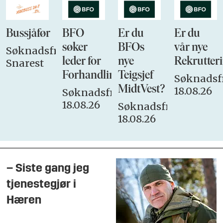
varslingssaker
Rutiner
Bussjåfør
BFO
Er du
Er du
søker
BFOs
vår nye
Søknadsfrist:
10.
Samordne retningslinjer:
Oppdatere,
leder for
nye
Rekrutteri
Snarest
justere og samordne de generelle
Forhandlingsutvalget
Teigsjef
Søknadsfr
retningslinjene og rutinene knyttet til varsling.
MidtVest?
18.08.26
Søknadsfrist:
Sørge for kun ett sett med dokumenter
18.08.26
Søknadsfrist:
gjeldende for alle
18.08.26
11.
Veiledende retningslinjer:
Sikre at
retningslinjene veileder i de konkrete
problemstillingene og vurderingene som
– Siste gang jeg
oppstår i gjennomføringen av en varslingssak
tjenestegjør i
Kultur og opplæring
Hæren
12.
Sentralt og helhetlig opplæringsprogram
: