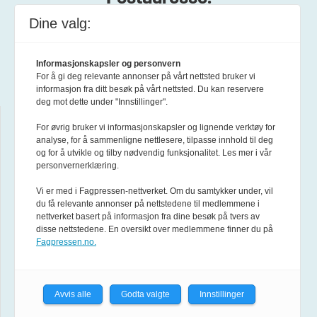
Dine valg:
Forsvarets forum
Postboks 1550 Sentrum
Informasjonskapsler og personvern
0015 Oslo
For å gi deg relevante annonser på vårt nettsted bruker vi
informasjon fra ditt besøk på vårt nettsted. Du kan reservere
deg mot dette under "Innstillinger".
Hjelp
For øvrig bruker vi informasjonskapsler og lignende verktøy for
analyse, for å sammenligne nettlesere, tilpasse innhold til deg
og for å utvikle og tilby nødvendig funksjonalitet. Les mer i vår
Om Forsvarets forum
personvernerklæring.
Vi er med i Fagpressen-nettverket. Om du samtykker under, vil
Annonsere
du få relevante annonser på nettstedene til medlemmene i
nettverket basert på informasjon fra dine besøk på tvers av
disse nettstedene. En oversikt over medlemmene finner du på
Abonnement
Fagpressen.no.
Tilgjengelighet
Avvis alle
Godta valgte
Innstillinger
Personvern og cookies