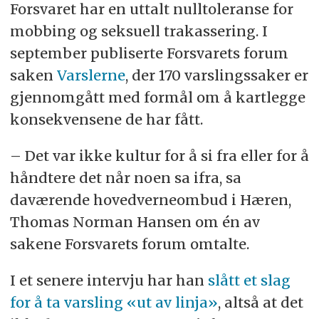
• Saksbehandling på «lavest mulig nivå» i linjen
Forsvaret har en uttalt nulltoleranse for
preges av at det er liten kapasitet og
mobbing og seksuell trakassering. I
kompetanse på håndtering av varslingssaker
september publiserte Forsvarets forum
lokalt.
saken
Varslerne
, der 170 varslingssaker er
gjennomgått med formål om å kartlegge
• Inndeling av saker som enten varslingssaker
eller henvendelser innebærer en risiko for at
konsekvensene de har fått.
varslingssaker feilaktig kategoriseres som
– Det var ikke kultur for å si fra eller for å
henvendelser, og dermed ikke blir fulgt opp som
en varslingssak.
håndtere det når noen sa ifra, sa
daværende hovedverneombud i Hæren,
• Ivaretakelsen av og informasjonen til de
Thomas Norman Hansen om én av
involverte partene i varslingssakene har i flere
sakene Forsvarets forum omtalte.
tilfeller ikke skjedd på en tilstrekkelig god måte.
I nær halvparten av sakene er ikke
I et senere intervju har han
slått et slag
informasjonsplikten overholdt.
for å ta varsling «ut av linja»
, altså at det
• Forsvaret har hatt for lite fokus på å