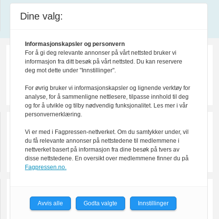
Dine valg:
Design by Nordström Design
Informasjonskapsler og personvern
For å gi deg relevante annonser på vårt nettsted bruker vi
informasjon fra ditt besøk på vårt nettsted. Du kan reservere
deg mot dette under "Innstillinger".
For øvrig bruker vi informasjonskapsler og lignende verktøy for
analyse, for å sammenligne nettlesere, tilpasse innhold til deg
og for å utvikle og tilby nødvendig funksjonalitet. Les mer i vår
personvernerklæring.
Vi er med i Fagpressen-nettverket. Om du samtykker under, vil
du få relevante annonser på nettstedene til medlemmene i
nettverket basert på informasjon fra dine besøk på tvers av
disse nettstedene. En oversikt over medlemmene finner du på
Fagpressen.no.
Avvis alle
Godta valgte
Innstillinger