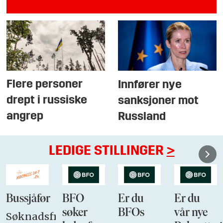
Flere personer
Innfører nye
drept i russiske
sanksjoner mot
angrep
Russland
LEDIGE STILLINGER
>
Bussjåfør
BFO
Er du
Er du
søker
BFOs
vår nye
Søknadsfrist: