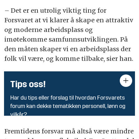
– Det er en utrolig viktig ting for
Forsvaret at vi klarer å skape en attraktiv
og moderne arbeidsplass og
imøtekomme samfunnsutviklingen. På
den måten skaper vi en arbeidsplass der
folk vil være, og komme tilbake, sier han.
Tips oss!
Har du tips eller forslag til hvordan Forsvarets
forum kan dekke tematikken personell, lønn og
vilkår?
Send oss en mail på tips@fofo.no eller send
Fremtidens forsvar må altså være mindre
direkte til nyhetsredaktør Andrea Rognstrand