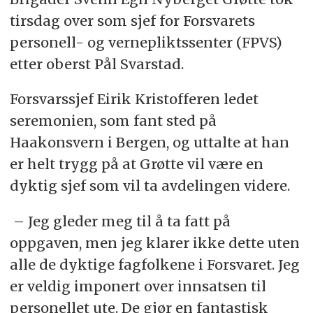
Seremonien ble ledet av forsvarssjef Eirik
tirsdag over som sjef for Forsvarets
Kristoffersen, som uttrykte full tillit til
personell- og vernepliktssenter (FPVS)
Grøttes evner til å lede avdelingen videre.
etter oberst Pål Svarstad.
Grøtte understreket viktigheten av
samarbeid med de dyktige fagfolkene i
Forsvarssjef Eirik Kristofferen ledet
Forsvaret for å takle krevende tider og
seremonien, som fant sted på
personellutfordringer.
Haakonsvern i Bergen, og uttalte at han
Han peker på behovet for en felles
er helt trygg på at Grøtte vil være en
forståelse innad i Forsvaret for å adressere
dyktig sjef som vil ta avdelingen videre.
og forbedre personellsituasjonen effektivt.
– Jeg gleder meg til å ta fatt på
oppgaven, men jeg klarer ikke dette uten
Oppsummeringen er generert av kunstig
alle de dyktige fagfolkene i Forsvaret. Jeg
intelligens, men gjennomlest av en journalist.
er veldig imponert over innsatsen til
personellet ute. De gjør en fantastisk