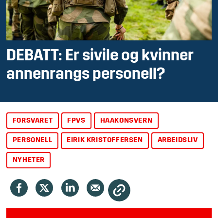
DEBATT: Er sivile og kvinner
annenrangs personell?
FORSVARET
FPVS
HAAKONSVERN
PERSONELL
EIRIK KRISTOFFERSEN
ARBEIDSLIV
NYHETER