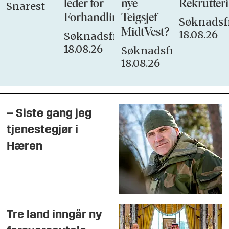
leder for
nye
Rekrutteri
Snarest
Forhandlingsutvalget
Teigsjef
Søknadsfr
MidtVest?
18.08.26
Søknadsfrist:
18.08.26
Søknadsfrist:
18.08.26
– Siste gang jeg
tjenestegjør i
Hæren
Tre land inngår ny